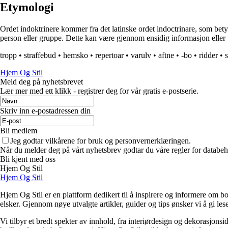
Etymologi
Ordet indoktrinere kommer fra det latinske ordet indoctrinare, som betyr
person eller gruppe. Dette kan være gjennom ensidig informasjon eller
tropp
•
straffebud
•
hemsko
•
repertoar
•
varulv
•
aftne
•
-bo
•
ridder
•
s
Hjem Og Stil
Meld deg på nyhetsbrevet
Lær mer med ett klikk - registrer deg for vår gratis e-postserie.
Skriv inn e-postadressen din
Bli medlem
Jeg godtar vilkårene for bruk og personvernerklæringen.
Når du melder deg på vårt nyhetsbrev godtar du våre regler for databeh
Bli kjent med oss
Hjem Og Stil
Hjem Og Stil
Hjem Og Stil er en plattform dedikert til å inspirere og informere om bol
elsker. Gjennom nøye utvalgte artikler, guider og tips ønsker vi å gi les
Vi tilbyr et bredt spekter av innhold, fra interiørdesign og dekorasjonsi