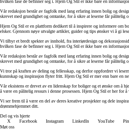
hvilken fase de befinner seg i. Hjem Og Stil er ikke bare en informasjons
Vår redaksjon består av fagfolk med lang erfaring innen bolig og design.
skrevet med grundighet og omtanke, for å sikre at leserne får pålitelig 
Hjem Og Stil er en plattform dedikert til å inspirere og informere om bol
elsker. Gjennom nøye utvalgte artikler, guider og tips ønsker vi å gi les
Vi tilbyr et bredt spekter av innhold, fra interiørdesign og dekorasjonsi
hvilken fase de befinner seg i. Hjem Og Stil er ikke bare en informasjons
Vår redaksjon består av fagfolk med lang erfaring innen bolig og design.
skrevet med grundighet og omtanke, for å sikre at leserne får pålitelig 
Vi tror på kraften av deling og fellesskap, og derfor oppfordrer vi le
kunnskap og inspirasjon flyter fritt. Hjem Og Stil er mer enn bare en nett
Vår eksistens er drevet av en lidenskap for boliger og et ønske om å hje
å være en pålitelig ressurs i denne prosessen. Hjem Og Stil er her for å v
Vi ser frem til å være en del av deres kreative prosjekter og dele inspir
drømmehjemmet ditt.
Del og vis hjerte
X
Facebook
Instagram
LinkedIn
YouTube
Pin
Møt oss