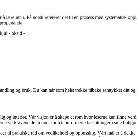
 å lære inn i. På norsk refererer det til en prosess med systematisk oppl
 propaganda.
kjul
•
oksid
•
andling og bruk. Du kan når som helst trekke tilbake samtykket ditt og
ig og interiør. Vår visjon er å skape et rom hvor leserne kan finne verdi
erne verktøyene de trenger for å ta informerte beslutninger i sine boligpr
deer til praktiske råd om vedlikehold og oppussing. Vårt mål er å dekke al