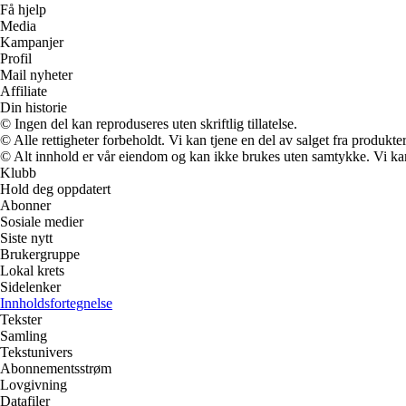
Få hjelp
Media
Kampanjer
Profil
Mail nyheter
Affiliate
Din historie
© Ingen del kan reproduseres uten skriftlig tillatelse.
© Alle rettigheter forbeholdt. Vi kan tjene en del av salget fra produkt
© Alt innhold er vår eiendom og kan ikke brukes uten samtykke. Vi kan mo
Klubb
Hold deg oppdatert
Abonner
Sosiale medier
Siste nytt
Brukergruppe
Lokal krets
Sidelenker
Innholdsfortegnelse
Tekster
Samling
Tekstunivers
Abonnementsstrøm
Lovgivning
Datafiler