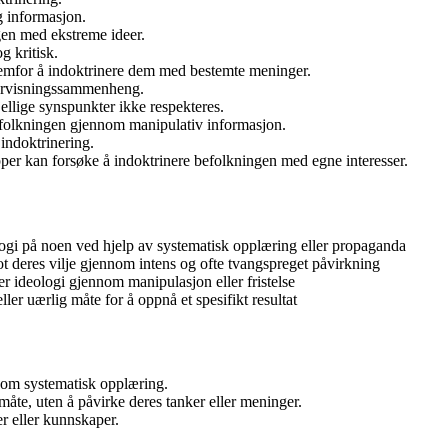
g informasjon.
gen med ekstreme ideer.
g kritisk.
fremfor å indoktrinere dem med bestemte meninger.
ndervisningssammenheng.
jellige synspunkter ikke respekteres.
folkningen gjennom manipulativ informasjon.
 indoktrinering.
per kan forsøke å indoktrinere befolkningen med egne interesser.
ologi på noen ved hjelp av systematisk opplæring eller propaganda
ot deres vilje gjennom intens og ofte tvangspreget påvirkning
ler ideologi gjennom manipulasjon eller fristelse
ler uærlig måte for å oppnå et spesifikt resultat
nom systematisk opplæring.
måte, uten å påvirke deres tanker eller meninger.
er eller kunnskaper.