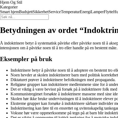
Hjem Og Stil
Kategorier
Smart hjem
Budsjett
Sikkerhet
Service
Temperatur
Energi
Lamper
Flytte
Hu
Betydningen av ordet “Indoktri
Å indoktrinere betyr å systematisk påvirke eller påvirke noen til å akse
intensjonen om å påvirke noen til å tro eller handle på en bestemt måte.
Eksempler på bruk
Indoktrinere betyr å påvirke noen til å adoptere en bestemt tro ell
Noen hevder at skolen indoktrinerer barn med politisk korrekthet
Diktaturet prøver å indoktrinere befolkningen med propaganda.
Religiøse grupper kan indoktrinere medlemmene sine for å unde
Det er viktig å være bevisst på forsøk på å indoktrinere folk med
Kommunistregimet forsøkte å indoktrinere massene med sine ideo
Skolen bør ikke bruke undervisningen til å indoktrinere elever pol
Ekstreme grupper kan forsøke å indoktrinere sårbare individer m
Indoktrinering kan føre til en ensrettet og uvitenskapelig tankega
Voksne bør være oppmerksomme på tegn på at barn blir indoktrin
Det er viktig å oppmuntre til kritisk tenkning for å motvirke indo