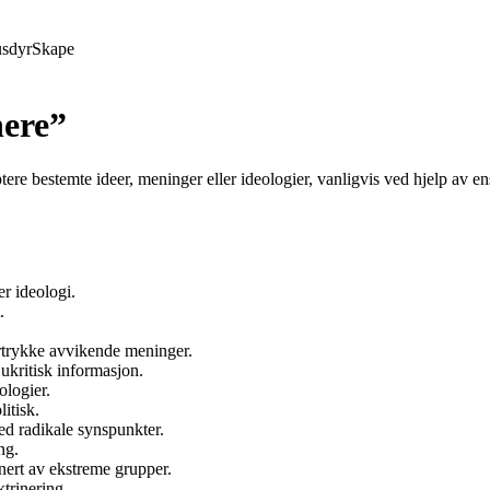
sdyr
Skape
nere”
ptere bestemte ideer, meninger eller ideologier, vanligvis ved hjelp av 
er ideologi.
.
rtrykke avvikende meninger.
 ukritisk informasjon.
logier.
itisk.
ed radikale synspunkter.
ng.
ert av ekstreme grupper.
ktrinering.