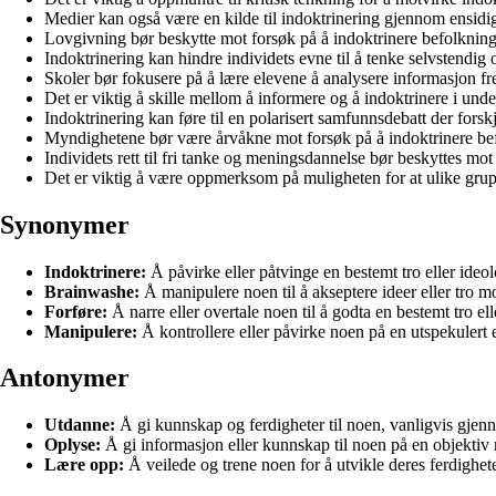
Medier kan også være en kilde til indoktrinering gjennom ensidi
Lovgivning bør beskytte mot forsøk på å indoktrinere befolknin
Indoktrinering kan hindre individets evne til å tenke selvstendig o
Skoler bør fokusere på å lære elevene å analysere informasjon 
Det er viktig å skille mellom å informere og å indoktrinere i u
Indoktrinering kan føre til en polarisert samfunnsdebatt der forsk
Myndighetene bør være årvåkne mot forsøk på å indoktrinere be
Individets rett til fri tanke og meningsdannelse bør beskyttes mot
Det er viktig å være oppmerksom på muligheten for at ulike grup
Synonymer
Indoktrinere:
Å påvirke eller påtvinge en bestemt tro eller ide
Brainwashe:
Å manipulere noen til å akseptere ideer eller tro m
Forføre:
Å narre eller overtale noen til å godta en bestemt tro el
Manipulere:
Å kontrollere eller påvirke noen på en utspekulert el
Antonymer
Utdanne:
Å gi kunnskap og ferdigheter til noen, vanligvis gjen
Oplyse:
Å gi informasjon eller kunnskap til noen på en objektiv 
Lære opp:
Å veilede og trene noen for å utvikle deres ferdighet