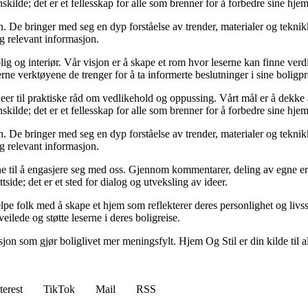
kilde; det er et fellesskap for alle som brenner for å forbedre sine hjem
 De bringer med seg en dyp forståelse av trender, materialer og teknikke
og relevant informasjon.
ig og interiør. Vår visjon er å skape et rom hvor leserne kan finne verdi
erne verktøyene de trenger for å ta informerte beslutninger i sine boligpr
deer til praktiske råd om vedlikehold og oppussing. Vårt mål er å dekke al
kilde; det er et fellesskap for alle som brenner for å forbedre sine hjem
 De bringer med seg en dyp forståelse av trender, materialer og teknikke
og relevant informasjon.
serne til å engasjere seg med oss. Gjennom kommentarer, deling av egne 
side; det er et sted for dialog og utveksling av ideer.
lpe folk med å skape et hjem som reflekterer deres personlighet og livsst
eilede og støtte leserne i deres boligreise.
asjon som gjør boliglivet mer meningsfylt. Hjem Og Stil er din kilde til a
terest
TikTok
Mail
RSS