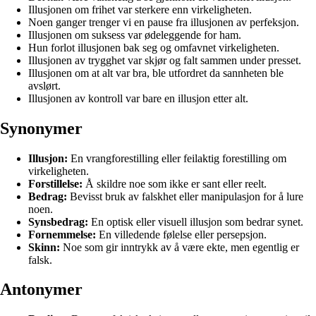
Illusjonen om frihet var sterkere enn virkeligheten.
Noen ganger trenger vi en pause fra illusjonen av perfeksjon.
Illusjonen om suksess var ødeleggende for ham.
Hun forlot illusjonen bak seg og omfavnet virkeligheten.
Illusjonen av trygghet var skjør og falt sammen under presset.
Illusjonen om at alt var bra, ble utfordret da sannheten ble
avslørt.
Illusjonen av kontroll var bare en illusjon etter alt.
Synonymer
Illusjon:
En vrangforestilling eller feilaktig forestilling om
virkeligheten.
Forstillelse:
Å skildre noe som ikke er sant eller reelt.
Bedrag:
Bevisst bruk av falskhet eller manipulasjon for å lure
noen.
Synsbedrag:
En optisk eller visuell illusjon som bedrar synet.
Fornemmelse:
En villedende følelse eller persepsjon.
Skinn:
Noe som gir inntrykk av å være ekte, men egentlig er
falsk.
Antonymer