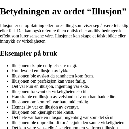
Betydningen av ordet “Illusjon”
Illusjon er en oppfatning eller forestilling som viser seg å være feilaktig
eller feil. Det kan også referere til en optisk eller auditiv bedragersk
effekt som lurer sansene våre. Illusjoner kan skape et falskt bilde eller
inntrykk av virkeligheten.
Eksempler på bruk
Illusjonen skapte en følelse av magi.
Hun levde i en illusjon av lykke.
Illusjonen ble avslørt da sannheten kom frem.
Illusjonen om perfeksjon kan være farlig.
Det var kun en illusjon, ingenting var ekte.
Illusjonen forsvant da virkeligheten slo til.
Han skapte en illusjon av velstand selv om han hadde lite.
Illusjonen om kontroll var bare midlertidig.
Hennes liv var en illusjon av eventyr.
Illusjonen om kjærlighet ble knust.
Det hele var bare en illusjon, ingenting var som det så ut.
Illusjonen ble opprettholdt for å skjule den sanne virkeligheten.
Det kan være vanskelig å se gjennom en velformet illusjon.