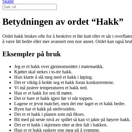
Skape
Betydningen av ordet “Hakk”
Ordet hakk brukes ofte for å beskrive et lite kutt eller et sår i overfla
å være litt bedre eller mer avansert enn noe annet. Ordet kan også bruk
Eksempler på bruk
Jeg er et hakk over gjennomsnittet i matematikk.
Kjøttet skal stekes i to-tre hakk.
Hun klarte å slå meg med et hakk i løping.
Det er viktig å holde seg et hakk foran konkurrentene.
Vi må justere temperaturen et hakk ned.
Han er et hakk for sen til møtet.
Det er bare et hakk igjen før vi når toppen.
Lagene er jevnt matchet, men det ene laget er et hakk bedre.
Byen har et hakk på utelivssiden.
Det er et hakk i planen som må fikses.
Bli med på neste nivå av spillet så kan vi jakte på høyere hakk.
Det er et hakk i skjermen etter at den falt i bakken.
Hun er et hakk raskere enn meg på å svømme.