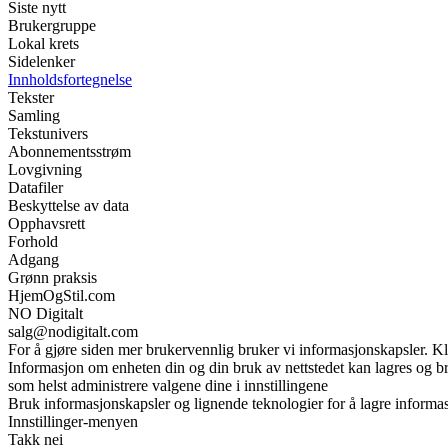
Siste nytt
Brukergruppe
Lokal krets
Sidelenker
Innholdsfortegnelse
Tekster
Samling
Tekstunivers
Abonnementsstrøm
Lovgivning
Datafiler
Beskyttelse av data
Opphavsrett
Forhold
Adgang
Grønn praksis
HjemOgStil.com
NO Digitalt
salg@nodigitalt.com
For å gjøre siden mer brukervennlig bruker vi informasjonskapsler. Kli
Informasjon om enheten din og din bruk av nettstedet kan lagres og br
som helst administrere valgene dine i innstillingene
Bruk informasjonskapsler og lignende teknologier for å lagre informasj
Innstillinger-menyen
Takk nei