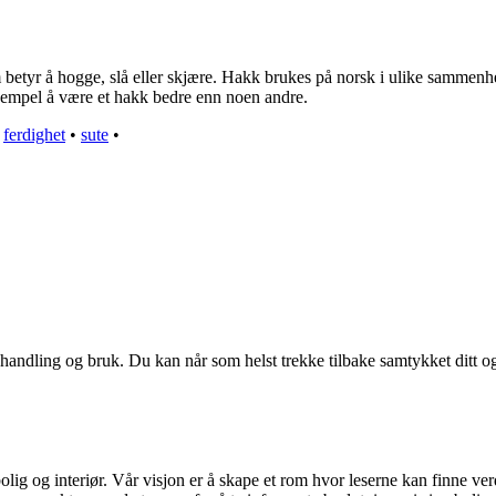
r å hogge, slå eller skjære. Hakk brukes på norsk i ulike sammenhenger,
sempel å være et hakk bedre enn noen andre.
•
ferdighet
•
sute
•
handling og bruk. Du kan når som helst trekke tilbake samtykket ditt o
olig og interiør. Vår visjon er å skape et rom hvor leserne kan finne ver