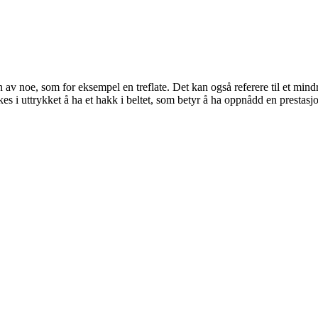
ten av noe, som for eksempel en treflate. Det kan også referere til et mind
es i uttrykket å ha et hakk i beltet, som betyr å ha oppnådd en prestasjon