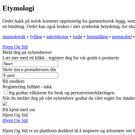
Etymologi
Ordet hakk på norsk kommer opprinnelig fra gammelnorsk hǫgg, som bety
en hindring. Ordet kan også brukes i mer symbolsk betydning, for ek
munnskjenk
•
fylling
•
interjeksjon
•
jorde
•
fremstilling
•
permeabel
Hjem Og Stil
Meld deg på nyhetsbrevet
Lær mer med ett klikk - registrer deg for vår gratis e-postserie.
Skriv inn e-postadressen din
Bli medlem
Registrering fullført - takk
Jeg godtar vilkårene for bruk og personvernerklæringen.
Når du melder deg på vårt nyhetsbrev godtar du våre regler for databe
Bli kjent med oss
Hjem Og Stil
Hjem Og Stil
Hjem Og Stil er en plattform dedikert til å inspirere og informere om b