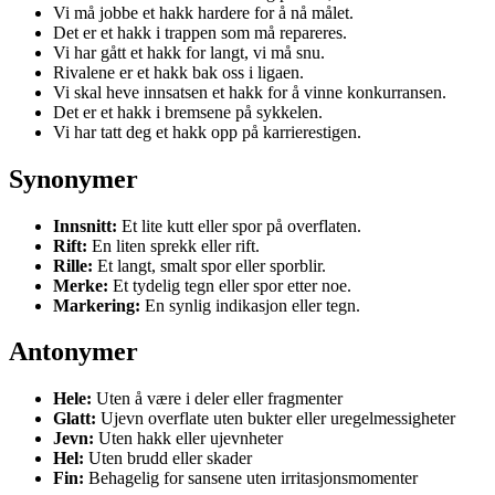
Vi må jobbe et hakk hardere for å nå målet.
Det er et hakk i trappen som må repareres.
Vi har gått et hakk for langt, vi må snu.
Rivalene er et hakk bak oss i ligaen.
Vi skal heve innsatsen et hakk for å vinne konkurransen.
Det er et hakk i bremsene på sykkelen.
Vi har tatt deg et hakk opp på karrierestigen.
Synonymer
Innsnitt:
Et lite kutt eller spor på overflaten.
Rift:
En liten sprekk eller rift.
Rille:
Et langt, smalt spor eller sporblir.
Merke:
Et tydelig tegn eller spor etter noe.
Markering:
En synlig indikasjon eller tegn.
Antonymer
Hele:
Uten å være i deler eller fragmenter
Glatt:
Ujevn overflate uten bukter eller uregelmessigheter
Jevn:
Uten hakk eller ujevnheter
Hel:
Uten brudd eller skader
Fin:
Behagelig for sansene uten irritasjonsmomenter