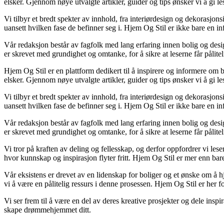
elsker. Gjennom nøye utvalgte artikler, guider og tips ønsker vi å gi le
Vi tilbyr et bredt spekter av innhold, fra interiørdesign og dekorasjons
uansett hvilken fase de befinner seg i. Hjem Og Stil er ikke bare en in
Vår redaksjon består av fagfolk med lang erfaring innen bolig og desig
er skrevet med grundighet og omtanke, for å sikre at leserne får pålite
Hjem Og Stil er en plattform dedikert til å inspirere og informere om b
elsker. Gjennom nøye utvalgte artikler, guider og tips ønsker vi å gi le
Vi tilbyr et bredt spekter av innhold, fra interiørdesign og dekorasjons
uansett hvilken fase de befinner seg i. Hjem Og Stil er ikke bare en in
Vår redaksjon består av fagfolk med lang erfaring innen bolig og desig
er skrevet med grundighet og omtanke, for å sikre at leserne får pålite
Vi tror på kraften av deling og fellesskap, og derfor oppfordrer vi l
hvor kunnskap og inspirasjon flyter fritt. Hjem Og Stil er mer enn bare 
Vår eksistens er drevet av en lidenskap for boliger og et ønske om å hj
vi å være en pålitelig ressurs i denne prosessen. Hjem Og Stil er her for
Vi ser frem til å være en del av deres kreative prosjekter og dele inspi
skape drømmehjemmet ditt.