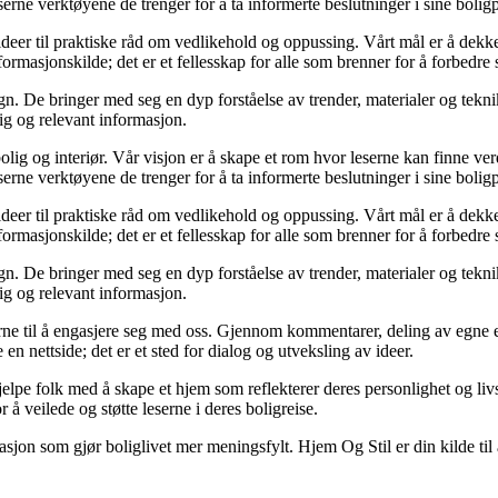
serne verktøyene de trenger for å ta informerte beslutninger i sine boligp
ideer til praktiske råd om vedlikehold og oppussing. Vårt mål er å dekke a
formasjonskilde; det er et fellesskap for alle som brenner for å forbedre 
n. De bringer med seg en dyp forståelse av trender, materialer og teknikk
lig og relevant informasjon.
olig og interiør. Vår visjon er å skape et rom hvor leserne kan finne ver
serne verktøyene de trenger for å ta informerte beslutninger i sine boligp
ideer til praktiske råd om vedlikehold og oppussing. Vårt mål er å dekke a
formasjonskilde; det er et fellesskap for alle som brenner for å forbedre 
n. De bringer med seg en dyp forståelse av trender, materialer og teknikk
lig og relevant informasjon.
eserne til å engasjere seg med oss. Gjennom kommentarer, deling av egne
en nettside; det er et sted for dialog og utveksling av ideer.
elpe folk med å skape et hjem som reflekterer deres personlighet og livss
 å veilede og støtte leserne i deres boligreise.
rasjon som gjør boliglivet mer meningsfylt. Hjem Og Stil er din kilde til 