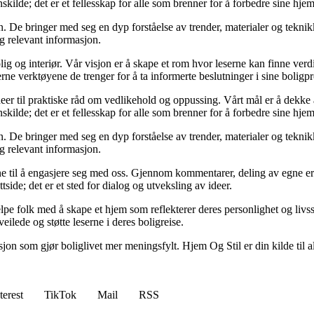
kilde; det er et fellesskap for alle som brenner for å forbedre sine hjem
 De bringer med seg en dyp forståelse av trender, materialer og teknikke
og relevant informasjon.
ig og interiør. Vår visjon er å skape et rom hvor leserne kan finne verdi
erne verktøyene de trenger for å ta informerte beslutninger i sine boligpr
deer til praktiske råd om vedlikehold og oppussing. Vårt mål er å dekke al
kilde; det er et fellesskap for alle som brenner for å forbedre sine hjem
 De bringer med seg en dyp forståelse av trender, materialer og teknikke
og relevant informasjon.
serne til å engasjere seg med oss. Gjennom kommentarer, deling av egne 
side; det er et sted for dialog og utveksling av ideer.
lpe folk med å skape et hjem som reflekterer deres personlighet og livsst
eilede og støtte leserne i deres boligreise.
asjon som gjør boliglivet mer meningsfylt. Hjem Og Stil er din kilde til a
terest
TikTok
Mail
RSS