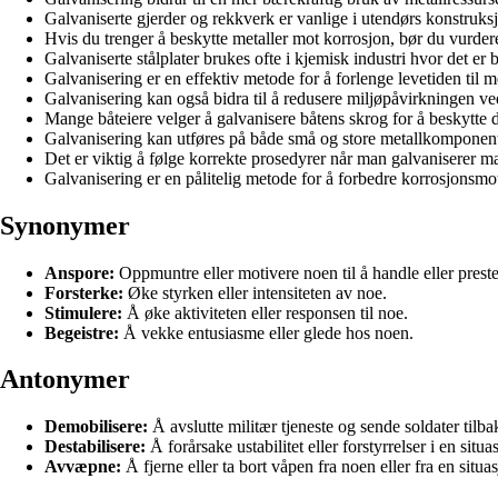
Galvaniserte gjerder og rekkverk er vanlige i utendørs konstruksj
Hvis du trenger å beskytte metaller mot korrosjon, bør du vurder
Galvaniserte stålplater brukes ofte i kjemisk industri hvor det er
Galvanisering er en effektiv metode for å forlenge levetiden til m
Galvanisering kan også bidra til å redusere miljøpåvirkningen ved
Mange båteiere velger å galvanisere båtens skrog for å beskytte d
Galvanisering kan utføres på både små og store metallkomponenter
Det er viktig å følge korrekte prosedyrer når man galvaniserer mat
Galvanisering er en pålitelig metode for å forbedre korrosjonsmots
Synonymer
Anspore:
Oppmuntre eller motivere noen til å handle eller preste
Forsterke:
Øke styrken eller intensiteten av noe.
Stimulere:
Å øke aktiviteten eller responsen til noe.
Begeistre:
Å vekke entusiasme eller glede hos noen.
Antonymer
Demobilisere:
Å avslutte militær tjeneste og sende soldater tilbak
Destabilisere:
Å forårsake ustabilitet eller forstyrrelser i en situa
Avvæpne:
Å fjerne eller ta bort våpen fra noen eller fra en situa