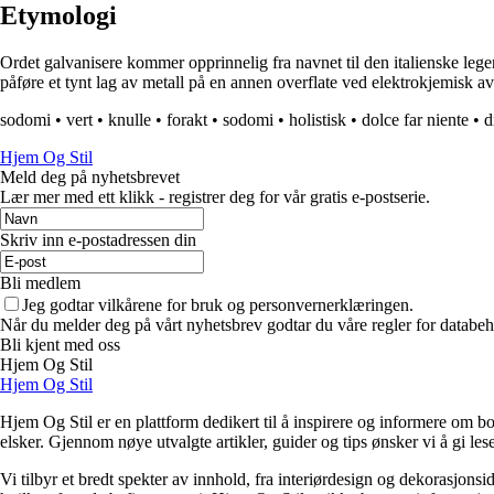
Etymologi
Ordet galvanisere kommer opprinnelig fra navnet til den italienske legen
påføre et tynt lag av metall på en annen overflate ved elektrokjemisk av
sodomi
•
vert
•
knulle
•
forakt
•
sodomi
•
holistisk
•
dolce far niente
•
d
Hjem Og Stil
Meld deg på nyhetsbrevet
Lær mer med ett klikk - registrer deg for vår gratis e-postserie.
Skriv inn e-postadressen din
Bli medlem
Jeg godtar vilkårene for bruk og personvernerklæringen.
Når du melder deg på vårt nyhetsbrev godtar du våre regler for databeh
Bli kjent med oss
Hjem Og Stil
Hjem Og Stil
Hjem Og Stil er en plattform dedikert til å inspirere og informere om bol
elsker. Gjennom nøye utvalgte artikler, guider og tips ønsker vi å gi les
Vi tilbyr et bredt spekter av innhold, fra interiørdesign og dekorasjonsi