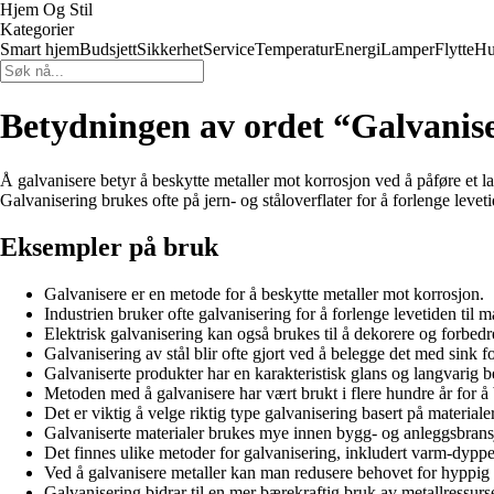
Hjem Og Stil
Kategorier
Smart hjem
Budsjett
Sikkerhet
Service
Temperatur
Energi
Lamper
Flytte
Hu
Betydningen av ordet “Galvanis
Å galvanisere betyr å beskytte metaller mot korrosjon ved å påføre et l
Galvanisering brukes ofte på jern- og ståloverflater for å forlenge levet
Eksempler på bruk
Galvanisere er en metode for å beskytte metaller mot korrosjon.
Industrien bruker ofte galvanisering for å forlenge levetiden til ma
Elektrisk galvanisering kan også brukes til å dekorere og forbedre
Galvanisering av stål blir ofte gjort ved å belegge det med sink f
Galvaniserte produkter har en karakteristisk glans og langvarig b
Metoden med å galvanisere har vært brukt i flere hundre år for å
Det er viktig å velge riktig type galvanisering basert på material
Galvaniserte materialer brukes mye innen bygg- og anleggsbrans
Det finnes ulike metoder for galvanisering, inkludert varm-dyppe
Ved å galvanisere metaller kan man redusere behovet for hyppig v
Galvanisering bidrar til en mer bærekraftig bruk av metallressurse