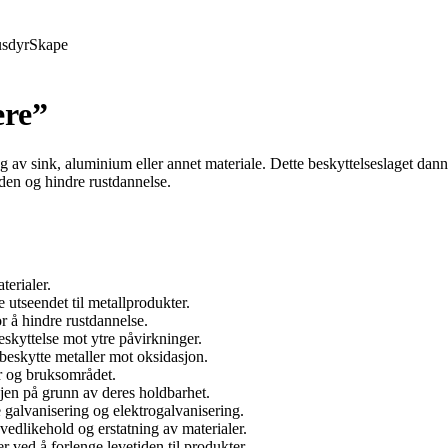
sdyr
Skape
ere”
ag av sink, aluminium eller annet materiale. Dette beskyttelseslaget dan
iden og hindre rustdannelse.
terialer.
 utseendet til metallprodukter.
or å hindre rustdannelse.
eskyttelse mot ytre påvirkninger.
 beskytte metaller mot oksidasjon.
er og bruksområdet.
jen på grunn av deres holdbarhet.
 galvanisering og elektrogalvanisering.
edlikehold og erstatning av materialer.
r ved å forlenge levetiden til produkter.