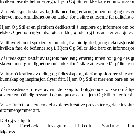
hvilken fase de befinner seg i. Hjem Og Stil er ikke bare en informasjons
Vår redaksjon består av fagfolk med lang erfaring innen bolig og design.
skrevet med grundighet og omtanke, for å sikre at leserne får pålitelig 
Hjem Og Stil er en plattform dedikert til å inspirere og informere om bol
elsker. Gjennom nøye utvalgte artikler, guider og tips ønsker vi å gi les
Vi tilbyr et bredt spekter av innhold, fra interiørdesign og dekorasjonsi
hvilken fase de befinner seg i. Hjem Og Stil er ikke bare en informasjons
Vår redaksjon består av fagfolk med lang erfaring innen bolig og design.
skrevet med grundighet og omtanke, for å sikre at leserne får pålitelig 
Vi tror på kraften av deling og fellesskap, og derfor oppfordrer vi le
kunnskap og inspirasjon flyter fritt. Hjem Og Stil er mer enn bare en nett
Vår eksistens er drevet av en lidenskap for boliger og et ønske om å hje
å være en pålitelig ressurs i denne prosessen. Hjem Og Stil er her for å v
Vi ser frem til å være en del av deres kreative prosjekter og dele inspir
drømmehjemmet ditt.
Del og vis hjerte
X
Facebook
Instagram
LinkedIn
YouTube
Pin
Møt oss