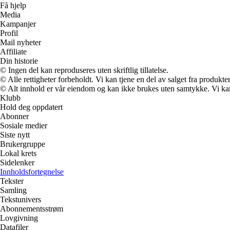
Få hjelp
Media
Kampanjer
Profil
Mail nyheter
Affiliate
Din historie
© Ingen del kan reproduseres uten skriftlig tillatelse.
© Alle rettigheter forbeholdt. Vi kan tjene en del av salget fra produkt
© Alt innhold er vår eiendom og kan ikke brukes uten samtykke. Vi kan mo
Klubb
Hold deg oppdatert
Abonner
Sosiale medier
Siste nytt
Brukergruppe
Lokal krets
Sidelenker
Innholdsfortegnelse
Tekster
Samling
Tekstunivers
Abonnementsstrøm
Lovgivning
Datafiler