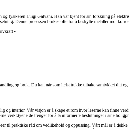
 og fysikeren Luigi Galvani. Han var kjent for sin forskning på elektris
setning. Denne prosessen brukes ofte for å beskytte metaller mot korrosj
rivkraft
•
andling og bruk. Du kan når som helst trekke tilbake samtykket ditt og
ig og interiør. Vår visjon er å skape et rom hvor leserne kan finne verdi
erne verktøyene de trenger for å ta informerte beslutninger i sine boligpr
deer til praktiske råd om vedlikehold og oppussing. Vårt mål er å dekke al