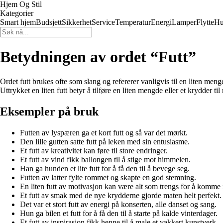
Hjem Og Stil
Kategorier
Smart hjem
Budsjett
Sikkerhet
Service
Temperatur
Energi
Lamper
Flytte
Hu
Betydningen av ordet “Futt”
Ordet futt brukes ofte som slang og refererer vanligvis til en liten meng
Uttrykket en liten futt betyr å tilføre en liten mengde eller et krydder t
Eksempler på bruk
Futten av lyspæren ga et kort futt og så var det mørkt.
Den lille gutten satte futt på leken med sin entusiasme.
Et futt av kreativitet kan føre til store endringer.
Et futt av vind fikk ballongen til å stige mot himmelen.
Han ga hunden et lite futt for å få den til å bevege seg.
Futten av latter fylte rommet og skapte en god stemning.
En liten futt av motivasjon kan være alt som trengs for å komme 
Et futt av smak med de nye krydderne gjorde maten helt perfekt.
Det var et stort futt av energi på konserten, alle danset og sang.
Hun ga bilen et futt for å få den til å starte på kalde vinterdager.
Et futt av inspirasjon fikk henne til å male et vakkert kunstverk.