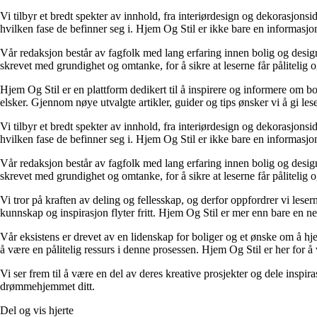
Vi tilbyr et bredt spekter av innhold, fra interiørdesign og dekorasjonsi
hvilken fase de befinner seg i. Hjem Og Stil er ikke bare en informasjons
Vår redaksjon består av fagfolk med lang erfaring innen bolig og design.
skrevet med grundighet og omtanke, for å sikre at leserne får pålitelig 
Hjem Og Stil er en plattform dedikert til å inspirere og informere om bol
elsker. Gjennom nøye utvalgte artikler, guider og tips ønsker vi å gi les
Vi tilbyr et bredt spekter av innhold, fra interiørdesign og dekorasjonsi
hvilken fase de befinner seg i. Hjem Og Stil er ikke bare en informasjons
Vår redaksjon består av fagfolk med lang erfaring innen bolig og design.
skrevet med grundighet og omtanke, for å sikre at leserne får pålitelig 
Vi tror på kraften av deling og fellesskap, og derfor oppfordrer vi le
kunnskap og inspirasjon flyter fritt. Hjem Og Stil er mer enn bare en nett
Vår eksistens er drevet av en lidenskap for boliger og et ønske om å hje
å være en pålitelig ressurs i denne prosessen. Hjem Og Stil er her for å v
Vi ser frem til å være en del av deres kreative prosjekter og dele inspir
drømmehjemmet ditt.
Del og vis hjerte