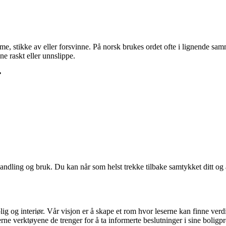
e, stikke av eller forsvinne. På norsk brukes ordet ofte i lignende samm
ne raskt eller unnslippe.
•
andling og bruk. Du kan når som helst trekke tilbake samtykket ditt og
ig og interiør. Vår visjon er å skape et rom hvor leserne kan finne verdi
erne verktøyene de trenger for å ta informerte beslutninger i sine boligpr