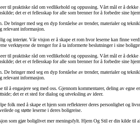
deer til praktiske råd om vedlikehold og oppussing. Vårt mål er å dekke al
kilde; det er et fellesskap for alle som brenner for å forbedre sine hjem
 De bringer med seg en dyp forståelse av trender, materialer og teknikke
og relevant informasjon.
ig og interiør. Vår visjon er å skape et rom hvor leserne kan finne verdi
erne verktøyene de trenger for å ta informerte beslutninger i sine boligpr
deer til praktiske råd om vedlikehold og oppussing. Vårt mål er å dekke al
kilde; det er et fellesskap for alle som brenner for å forbedre sine hjem
 De bringer med seg en dyp forståelse av trender, materialer og teknikke
og relevant informasjon.
serne til å engasjere seg med oss. Gjennom kommentarer, deling av egne 
side; det er et sted for dialog og utveksling av ideer.
lpe folk med å skape et hjem som reflekterer deres personlighet og livsst
eilede og støtte leserne i deres boligreise.
asjon som gjør boliglivet mer meningsfylt. Hjem Og Stil er din kilde til a