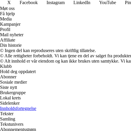
X
Facebook
Instagram
LinkedIn
YouTube
Pin
Møt oss
Få hjelp
Media
Kampanjer
Profil
Mail nyheter
Affiliate
Din historie
© Ingen del kan reproduseres uten skriftlig tillatelse.
© Alle rettigheter forbeholdt. Vi kan tjene en del av salget fra produkt
© Alt innhold er vår eiendom og kan ikke brukes uten samtykke. Vi kan mo
Klubb
Hold deg oppdatert
Abonner
Sosiale medier
Siste nytt
Brukergruppe
Lokal krets
Sidelenker
Innholdsfortegnelse
Tekster
Samling
Tekstunivers
Abonnementsstrøm