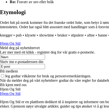
Ro:
Fravær av uro eller bråk
Etymologi
Ordet futt på norsk kommer fra det franske ordet fuite, som betyr å rømm
intensiteten. Ordet har også blitt assosiert med handlinger som å forsvin
knegger
•
pub
•
klysete
•
showtime
•
bruker
•
stipulere
•
aftne
•
banne
Hjem Og Stil
Meld deg på nyhetsbrevet
Lær mer med ett klikk - registrer deg for vår gratis e-postserie.
Skriv inn e-postadressen din
Bli medlem
Jeg godtar vilkårene for bruk og personvernerklæringen.
Når du melder deg på vårt nyhetsbrev godtar du våre regler for databeh
Bli kjent med oss
Hjem Og Stil
Hjem Og Stil
Hjem Og Stil er en plattform dedikert til å inspirere og informere om bol
elsker. Gjennom nøye utvalgte artikler, guider og tips ønsker vi å gi les