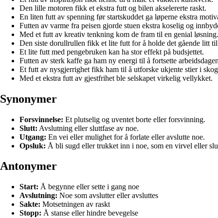
Den lille motoren fikk et ekstra futt og bilen akselererte raskt.
En liten futt av spenning før startskuddet ga løperne ekstra motiv
Futten av varme fra peisen gjorde stuen ekstra koselig og innby
Med et futt av kreativ tenkning kom de fram til en genial løsning
Den siste dorullrullen fikk et lite futt for å holde det gående litt til
Et lite futt med pengebruken kan ha stor effekt på budsjettet.
Futten av sterk kaffe ga ham ny energi til å fortsette arbeidsdagen
Et futt av nysgjerrighet fikk ham til å utforske ukjente stier i sko
Med et ekstra futt av gjestfrihet ble selskapet virkelig vellykket.
Synonymer
Forsvinnelse:
Et plutselig og uventet borte eller forsvinning.
Slutt:
Avslutning eller sluttfase av noe.
Utgang:
En vei eller mulighet for å forlate eller avslutte noe.
Opsluk:
Å bli sugd eller trukket inn i noe, som en virvel eller slu
Antonymer
Start:
Å begynne eller sette i gang noe
Avslutning:
Noe som avslutter eller avsluttes
Sakte:
Motsetningen av raskt
Stopp:
Å stanse eller hindre bevegelse