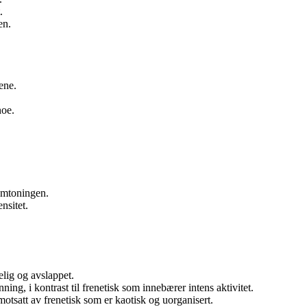
.
en.
ene.
noe.
emtoningen.
nsitet.
elig og avslappet.
ning, i kontrast til frenetisk som innebærer intens aktivitet.
otsatt av frenetisk som er kaotisk og uorganisert.