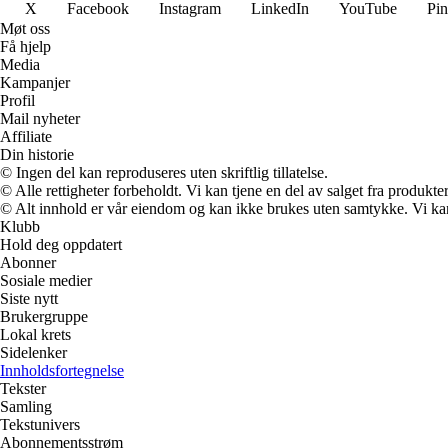
X
Facebook
Instagram
LinkedIn
YouTube
Pin
Møt oss
Få hjelp
Media
Kampanjer
Profil
Mail nyheter
Affiliate
Din historie
© Ingen del kan reproduseres uten skriftlig tillatelse.
© Alle rettigheter forbeholdt. Vi kan tjene en del av salget fra produkt
© Alt innhold er vår eiendom og kan ikke brukes uten samtykke. Vi kan mo
Klubb
Hold deg oppdatert
Abonner
Sosiale medier
Siste nytt
Brukergruppe
Lokal krets
Sidelenker
Innholdsfortegnelse
Tekster
Samling
Tekstunivers
Abonnementsstrøm