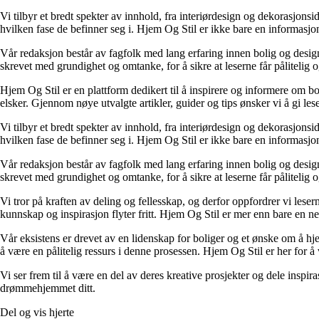
Vi tilbyr et bredt spekter av innhold, fra interiørdesign og dekorasjonsi
hvilken fase de befinner seg i. Hjem Og Stil er ikke bare en informasjons
Vår redaksjon består av fagfolk med lang erfaring innen bolig og design.
skrevet med grundighet og omtanke, for å sikre at leserne får pålitelig 
Hjem Og Stil er en plattform dedikert til å inspirere og informere om bol
elsker. Gjennom nøye utvalgte artikler, guider og tips ønsker vi å gi les
Vi tilbyr et bredt spekter av innhold, fra interiørdesign og dekorasjonsi
hvilken fase de befinner seg i. Hjem Og Stil er ikke bare en informasjons
Vår redaksjon består av fagfolk med lang erfaring innen bolig og design.
skrevet med grundighet og omtanke, for å sikre at leserne får pålitelig 
Vi tror på kraften av deling og fellesskap, og derfor oppfordrer vi le
kunnskap og inspirasjon flyter fritt. Hjem Og Stil er mer enn bare en nett
Vår eksistens er drevet av en lidenskap for boliger og et ønske om å hje
å være en pålitelig ressurs i denne prosessen. Hjem Og Stil er her for å v
Vi ser frem til å være en del av deres kreative prosjekter og dele inspir
drømmehjemmet ditt.
Del og vis hjerte