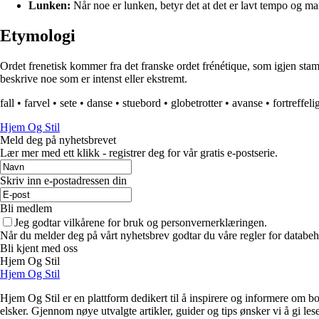
Lunken:
Når noe er lunken, betyr det at det er lavt tempo og man
Etymologi
Ordet frenetisk kommer fra det franske ordet frénétique, som igjen stamme
beskrive noe som er intenst eller ekstremt.
fall
•
farvel
•
sete
•
danse
•
stuebord
•
globetrotter
•
avanse
•
fortreffeli
Hjem Og Stil
Meld deg på nyhetsbrevet
Lær mer med ett klikk - registrer deg for vår gratis e-postserie.
Skriv inn e-postadressen din
Bli medlem
Jeg godtar vilkårene for bruk og personvernerklæringen.
Når du melder deg på vårt nyhetsbrev godtar du våre regler for databeh
Bli kjent med oss
Hjem Og Stil
Hjem Og Stil
Hjem Og Stil er en plattform dedikert til å inspirere og informere om bol
elsker. Gjennom nøye utvalgte artikler, guider og tips ønsker vi å gi les