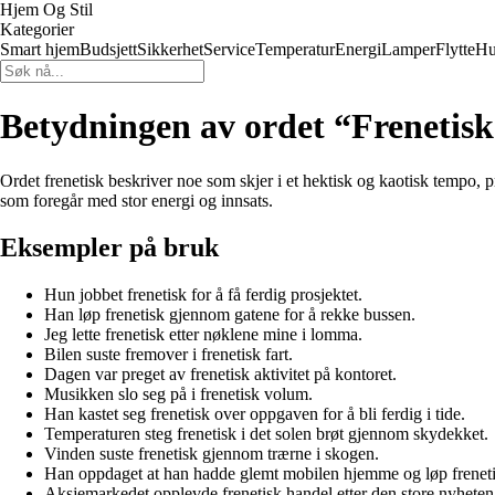
Hjem Og Stil
Kategorier
Smart hjem
Budsjett
Sikkerhet
Service
Temperatur
Energi
Lamper
Flytte
Hu
Betydningen av ordet “Frenetis
Ordet frenetisk beskriver noe som skjer i et hektisk og kaotisk tempo, p
som foregår med stor energi og innsats.
Eksempler på bruk
Hun jobbet frenetisk for å få ferdig prosjektet.
Han løp frenetisk gjennom gatene for å rekke bussen.
Jeg lette frenetisk etter nøklene mine i lomma.
Bilen suste fremover i frenetisk fart.
Dagen var preget av frenetisk aktivitet på kontoret.
Musikken slo seg på i frenetisk volum.
Han kastet seg frenetisk over oppgaven for å bli ferdig i tide.
Temperaturen steg frenetisk i det solen brøt gjennom skydekket.
Vinden suste frenetisk gjennom trærne i skogen.
Han oppdaget at han hadde glemt mobilen hjemme og løp frenetis
Aksjemarkedet opplevde frenetisk handel etter den store nyheten