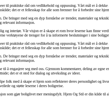
deer til praktiske råd om vedlikehold og oppussing. Vårt mål er å dekke al
kilde; det er et fellesskap for alle som brenner for å forbedre sine hjem
 De bringer med seg en dyp forståelse av trender, materialer og teknikke
og relevant informasjon.
ig og interiør. Vår visjon er å skape et rom hvor leserne kan finne verdi
erne verktøyene de trenger for å ta informerte beslutninger i sine boligpr
deer til praktiske råd om vedlikehold og oppussing. Vårt mål er å dekke al
kilde; det er et fellesskap for alle som brenner for å forbedre sine hjem
 De bringer med seg en dyp forståelse av trender, materialer og teknikke
og relevant informasjon.
serne til å engasjere seg med oss. Gjennom kommentarer, deling av egne 
side; det er et sted for dialog og utveksling av ideer.
lpe folk med å skape et hjem som reflekterer deres personlighet og livsst
eilede og støtte leserne i deres boligreise.
asjon som gjør boliglivet mer meningsfylt. Hjem Og Stil er din kilde til a