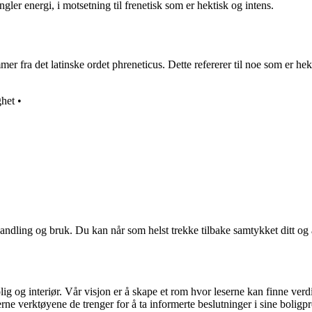
gler energi, i motsetning til frenetisk som er hektisk og intens.
r fra det latinske ordet phreneticus. Dette refererer til noe som er hekt
ghet
•
andling og bruk. Du kan når som helst trekke tilbake samtykket ditt og
ig og interiør. Vår visjon er å skape et rom hvor leserne kan finne verdi
erne verktøyene de trenger for å ta informerte beslutninger i sine boligpr