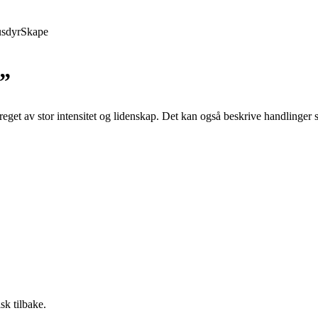
sdyr
Skape
k”
reget av stor intensitet og lidenskap. Det kan også beskrive handlinger s
k tilbake.
.