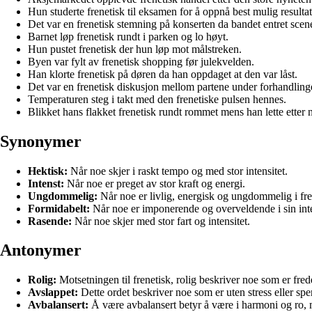
Hun studerte frenetisk til eksamen for å oppnå best mulig resultat
Det var en frenetisk stemning på konserten da bandet entret scen
Barnet løp frenetisk rundt i parken og lo høyt.
Hun pustet frenetisk der hun løp mot målstreken.
Byen var fylt av frenetisk shopping før julekvelden.
Han klorte frenetisk på døren da han oppdaget at den var låst.
Det var en frenetisk diskusjon mellom partene under forhandling
Temperaturen steg i takt med den frenetiske pulsen hennes.
Blikket hans flakket frenetisk rundt rommet mens han lette etter 
Synonymer
Hektisk:
Når noe skjer i raskt tempo og med stor intensitet.
Intenst:
Når noe er preget av stor kraft og energi.
Ungdommelig:
Når noe er livlig, energisk og ungdommelig i fr
Formidabelt:
Når noe er imponerende og overveldende i sin inte
Rasende:
Når noe skjer med stor fart og intensitet.
Antonymer
Rolig:
Motsetningen til frenetisk, rolig beskriver noe som er fred
Avslappet:
Dette ordet beskriver noe som er uten stress eller spen
Avbalansert:
Å være avbalansert betyr å være i harmoni og ro, m