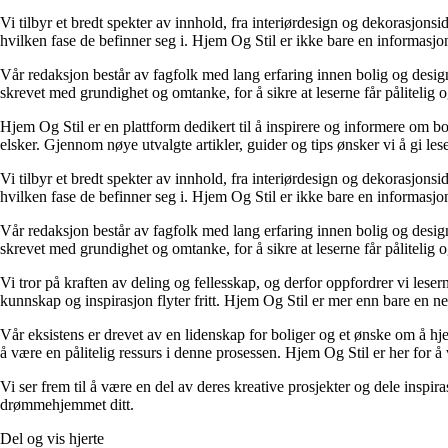
Vi tilbyr et bredt spekter av innhold, fra interiørdesign og dekorasjonsi
hvilken fase de befinner seg i. Hjem Og Stil er ikke bare en informasjons
Vår redaksjon består av fagfolk med lang erfaring innen bolig og design.
skrevet med grundighet og omtanke, for å sikre at leserne får pålitelig 
Hjem Og Stil er en plattform dedikert til å inspirere og informere om bol
elsker. Gjennom nøye utvalgte artikler, guider og tips ønsker vi å gi les
Vi tilbyr et bredt spekter av innhold, fra interiørdesign og dekorasjonsi
hvilken fase de befinner seg i. Hjem Og Stil er ikke bare en informasjons
Vår redaksjon består av fagfolk med lang erfaring innen bolig og design.
skrevet med grundighet og omtanke, for å sikre at leserne får pålitelig 
Vi tror på kraften av deling og fellesskap, og derfor oppfordrer vi le
kunnskap og inspirasjon flyter fritt. Hjem Og Stil er mer enn bare en nett
Vår eksistens er drevet av en lidenskap for boliger og et ønske om å hje
å være en pålitelig ressurs i denne prosessen. Hjem Og Stil er her for å v
Vi ser frem til å være en del av deres kreative prosjekter og dele inspir
drømmehjemmet ditt.
Del og vis hjerte