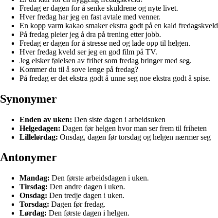
Fredag er dagen for å senke skuldrene og nyte livet.
Hver fredag har jeg en fast avtale med venner.
En kopp varm kakao smaker ekstra godt på en kald fredagskveld
På fredag pleier jeg å dra på trening etter jobb.
Fredag er dagen for å stresse ned og lade opp til helgen.
Hver fredag kveld ser jeg en god film på TV.
Jeg elsker følelsen av frihet som fredag bringer med seg.
Kommer du til å sove lenge på fredag?
På fredag er det ekstra godt å unne seg noe ekstra godt å spise.
Synonymer
Enden av uken:
Den siste dagen i arbeidsuken
Helgedagen:
Dagen før helgen hvor man ser frem til friheten
Lillelørdag:
Onsdag, dagen før torsdag og helgen nærmer seg
Antonymer
Mandag:
Den første arbeidsdagen i uken.
Tirsdag:
Den andre dagen i uken.
Onsdag:
Den tredje dagen i uken.
Torsdag:
Dagen før fredag.
Lørdag:
Den første dagen i helgen.