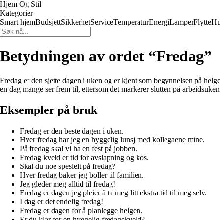
Hjem Og Stil
Kategorier
Smart hjem
Budsjett
Sikkerhet
Service
Temperatur
Energi
Lamper
Flytte
Hu
Betydningen av ordet “Fredag”
Fredag er den sjette dagen i uken og er kjent som begynnelsen på helge
en dag mange ser frem til, ettersom det markerer slutten på arbeidsuken
Eksempler på bruk
Fredag er den beste dagen i uken.
Hver fredag har jeg en hyggelig lunsj med kollegaene mine.
På fredag skal vi ha en fest på jobben.
Fredag kveld er tid for avslapning og kos.
Skal du noe spesielt på fredag?
Hver fredag baker jeg boller til familien.
Jeg gleder meg alltid til fredag!
Fredag er dagen jeg pleier å ta meg litt ekstra tid til meg selv.
I dag er det endelig fredag!
Fredag er dagen for å planlegge helgen.
Er du klar for en hyggelig fredagskveld?