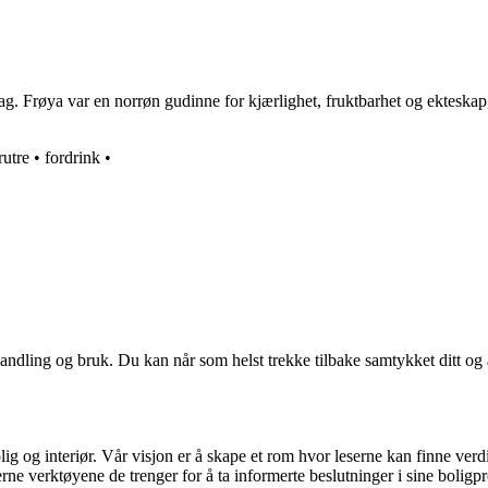
. Frøya var en norrøn gudinne for kjærlighet, fruktbarhet og ekteskap, o
rutre
•
fordrink
•
andling og bruk. Du kan når som helst trekke tilbake samtykket ditt og
ig og interiør. Vår visjon er å skape et rom hvor leserne kan finne verdi
erne verktøyene de trenger for å ta informerte beslutninger i sine boligpr