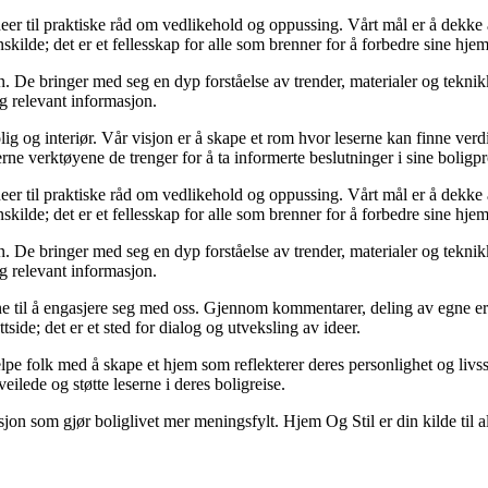
deer til praktiske råd om vedlikehold og oppussing. Vårt mål er å dekke al
kilde; det er et fellesskap for alle som brenner for å forbedre sine hjem
 De bringer med seg en dyp forståelse av trender, materialer og teknikke
og relevant informasjon.
ig og interiør. Vår visjon er å skape et rom hvor leserne kan finne verdi
erne verktøyene de trenger for å ta informerte beslutninger i sine boligpr
deer til praktiske råd om vedlikehold og oppussing. Vårt mål er å dekke al
kilde; det er et fellesskap for alle som brenner for å forbedre sine hjem
 De bringer med seg en dyp forståelse av trender, materialer og teknikke
og relevant informasjon.
serne til å engasjere seg med oss. Gjennom kommentarer, deling av egne 
side; det er et sted for dialog og utveksling av ideer.
lpe folk med å skape et hjem som reflekterer deres personlighet og livsst
eilede og støtte leserne i deres boligreise.
asjon som gjør boliglivet mer meningsfylt. Hjem Og Stil er din kilde til a