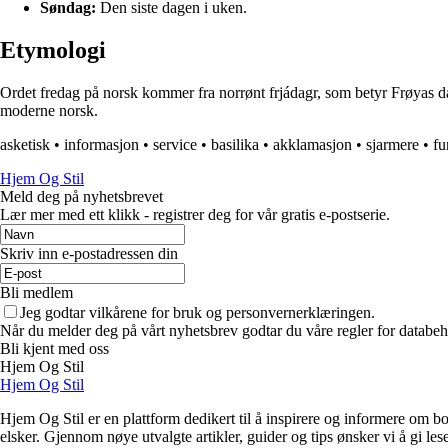
Søndag:
Den siste dagen i uken.
Etymologi
Ordet fredag på norsk kommer fra norrønt frjádagr, som betyr Frøyas dag
moderne norsk.
asketisk
•
informasjon
•
service
•
basilika
•
akklamasjon
•
sjarmere
•
fu
Hjem Og Stil
Meld deg på nyhetsbrevet
Lær mer med ett klikk - registrer deg for vår gratis e-postserie.
Skriv inn e-postadressen din
Bli medlem
Jeg godtar vilkårene for bruk og personvernerklæringen.
Når du melder deg på vårt nyhetsbrev godtar du våre regler for databeh
Bli kjent med oss
Hjem Og Stil
Hjem Og Stil
Hjem Og Stil er en plattform dedikert til å inspirere og informere om bol
elsker. Gjennom nøye utvalgte artikler, guider og tips ønsker vi å gi les