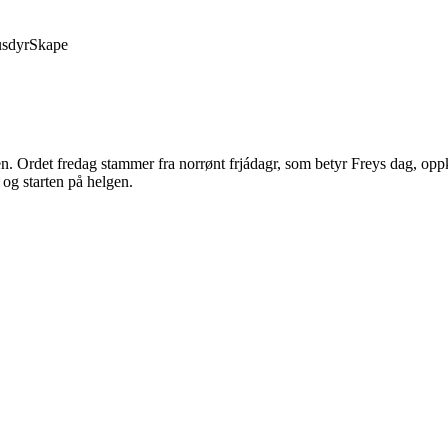
sdyr
Skape
n. Ordet fredag stammer fra norrønt frjádagr, som betyr Freys dag, oppk
 og starten på helgen.