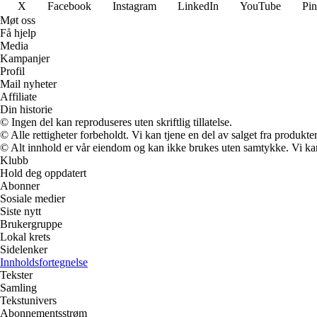
X
Facebook
Instagram
LinkedIn
YouTube
Pin
Møt oss
Få hjelp
Media
Kampanjer
Profil
Mail nyheter
Affiliate
Din historie
© Ingen del kan reproduseres uten skriftlig tillatelse.
© Alle rettigheter forbeholdt. Vi kan tjene en del av salget fra produkt
© Alt innhold er vår eiendom og kan ikke brukes uten samtykke. Vi kan mo
Klubb
Hold deg oppdatert
Abonner
Sosiale medier
Siste nytt
Brukergruppe
Lokal krets
Sidelenker
Innholdsfortegnelse
Tekster
Samling
Tekstunivers
Abonnementsstrøm