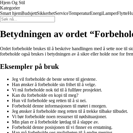
Hjem Og Stil
Kategorier
Smart hjem
Budsjett
Sikkerhet
Service
Temperatur
Energi
Lamper
Flytte
Hu
Betydningen av ordet “Forbehol
Ordet forbeholde brukes til å beskrive handlingen med å sette noe til sid
forbeholde også brukes i betydningen av å sikre eller holde noe for fre
Eksempler på bruk
Jeg vil forbeholde de beste setene til gjestene.
Han ønsker å forbeholde sin frihet til å velge.
Vi må forbeholde nok tid til å fullføre prosjektet.
Kan du forbeholde en kopi til meg?
Hun vil forbeholde seg retten til å si nei.
Forbehold denne informasjonen til møtet i morgen.
Jeg ønsker å forbeholde meg retten til å trekke tilbake tilbudet.
Vi bør forbeholde noen ressurser til nødsituasjoner.
Min plan er å forbeholde lørdag til å slappe av.
Forbehold denne posisjonen til vi finner en erstatning.
Han må forbeholde seg muligheten til å endre mening.