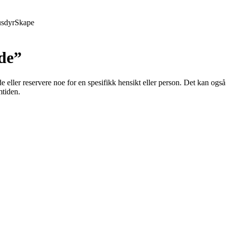
sdyr
Skape
de”
e eller reservere noe for en spesifikk hensikt eller person. Det kan også
mtiden.