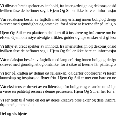
Vi tilbyr et bredt spekter av innhold, fra interiørdesign og dekorasjonsi
hvilken fase de befinner seg i. Hjem Og Stil er ikke bare en informasjons
Vår redaksjon består av fagfolk med lang erfaring innen bolig og design.
skrevet med grundighet og omtanke, for å sikre at leserne får pålitelig 
Hjem Og Stil er en plattform dedikert til å inspirere og informere om bol
elsker. Gjennom nøye utvalgte artikler, guider og tips ønsker vi å gi les
Vi tilbyr et bredt spekter av innhold, fra interiørdesign og dekorasjonsi
hvilken fase de befinner seg i. Hjem Og Stil er ikke bare en informasjons
Vår redaksjon består av fagfolk med lang erfaring innen bolig og design.
skrevet med grundighet og omtanke, for å sikre at leserne får pålitelig 
Vi tror på kraften av deling og fellesskap, og derfor oppfordrer vi le
kunnskap og inspirasjon flyter fritt. Hjem Og Stil er mer enn bare en nett
Vår eksistens er drevet av en lidenskap for boliger og et ønske om å hje
å være en pålitelig ressurs i denne prosessen. Hjem Og Stil er her for å v
Vi ser frem til å være en del av deres kreative prosjekter og dele inspir
drømmehjemmet ditt.
Del og vis hjerte