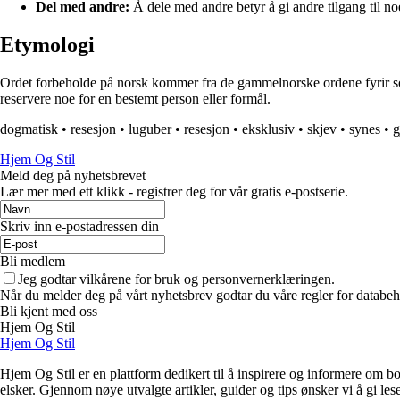
Del med andre:
Å dele med andre betyr å gi andre tilgang til no
Etymologi
Ordet forbeholde på norsk kommer fra de gammelnorske ordene fyrir som b
reservere noe for en bestemt person eller formål.
dogmatisk
•
resesjon
•
luguber
•
resesjon
•
eksklusiv
•
skjev
•
synes
•
g
Hjem Og Stil
Meld deg på nyhetsbrevet
Lær mer med ett klikk - registrer deg for vår gratis e-postserie.
Skriv inn e-postadressen din
Bli medlem
Jeg godtar vilkårene for bruk og personvernerklæringen.
Når du melder deg på vårt nyhetsbrev godtar du våre regler for databeh
Bli kjent med oss
Hjem Og Stil
Hjem Og Stil
Hjem Og Stil er en plattform dedikert til å inspirere og informere om bol
elsker. Gjennom nøye utvalgte artikler, guider og tips ønsker vi å gi les