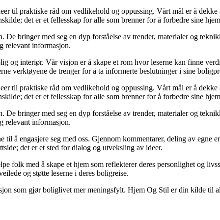
deer til praktiske råd om vedlikehold og oppussing. Vårt mål er å dekke al
kilde; det er et fellesskap for alle som brenner for å forbedre sine hjem
 De bringer med seg en dyp forståelse av trender, materialer og teknikke
og relevant informasjon.
ig og interiør. Vår visjon er å skape et rom hvor leserne kan finne verdi
erne verktøyene de trenger for å ta informerte beslutninger i sine boligpr
deer til praktiske råd om vedlikehold og oppussing. Vårt mål er å dekke al
kilde; det er et fellesskap for alle som brenner for å forbedre sine hjem
 De bringer med seg en dyp forståelse av trender, materialer og teknikke
og relevant informasjon.
serne til å engasjere seg med oss. Gjennom kommentarer, deling av egne 
side; det er et sted for dialog og utveksling av ideer.
lpe folk med å skape et hjem som reflekterer deres personlighet og livsst
eilede og støtte leserne i deres boligreise.
asjon som gjør boliglivet mer meningsfylt. Hjem Og Stil er din kilde til a