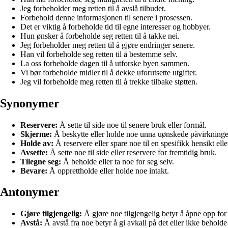
Jeg forbeholder meg retten til å avslå tilbudet.
Forbehold denne informasjonen til senere i prosessen.
Det er viktig å forbeholde tid til egne interesser og hobbyer.
Hun ønsker å forbeholde seg retten til å takke nei.
Jeg forbeholder meg retten til å gjøre endringer senere.
Han vil forbeholde seg retten til å bestemme selv.
La oss forbeholde dagen til å utforske byen sammen.
Vi bør forbeholde midler til å dekke uforutsette utgifter.
Jeg vil forbeholde meg retten til å trekke tilbake støtten.
Synonymer
Reservere:
Å sette til side noe til senere bruk eller formål.
Skjerme:
Å beskytte eller holde noe unna uønskede påvirkninger
Holde av:
Å reservere eller spare noe til en spesifikk hensikt elle
Avsette:
Å sette noe til side eller reservere for fremtidig bruk.
Tilegne seg:
Å beholde eller ta noe for seg selv.
Bevare:
Å opprettholde eller holde noe intakt.
Antonymer
Gjøre tilgjengelig:
Å gjøre noe tilgjengelig betyr å åpne opp for 
Avstå:
Å avstå fra noe betyr å gi avkall på det eller ikke beholde 