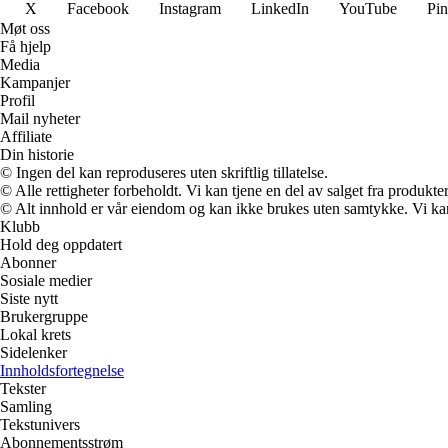
X
Facebook
Instagram
LinkedIn
YouTube
Pin
Møt oss
Få hjelp
Media
Kampanjer
Profil
Mail nyheter
Affiliate
Din historie
© Ingen del kan reproduseres uten skriftlig tillatelse.
© Alle rettigheter forbeholdt. Vi kan tjene en del av salget fra produkt
© Alt innhold er vår eiendom og kan ikke brukes uten samtykke. Vi kan mo
Klubb
Hold deg oppdatert
Abonner
Sosiale medier
Siste nytt
Brukergruppe
Lokal krets
Sidelenker
Innholdsfortegnelse
Tekster
Samling
Tekstunivers
Abonnementsstrøm