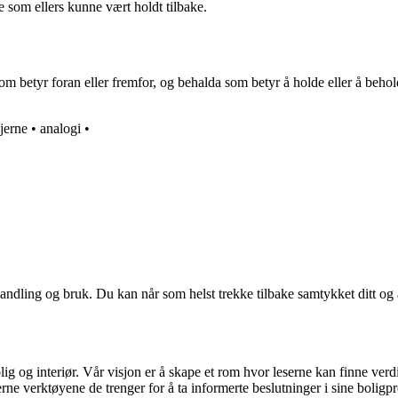
e som ellers kunne vært holdt tilbake.
etyr foran eller fremfor, og behalda som betyr å holde eller å beholde.
jerne
•
analogi
•
andling og bruk. Du kan når som helst trekke tilbake samtykket ditt og
ig og interiør. Vår visjon er å skape et rom hvor leserne kan finne verdi
erne verktøyene de trenger for å ta informerte beslutninger i sine boligpr