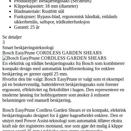
Produkttype: Beskjæringssaks (Secateurs)
Klippekapasitet: 18 mm (diameter)
Bladmateriale: Rustfritt stål
Funksjoner: Bypass-blad, ergonomisk håndtak, enhånds
sikkerhetslås, saftspor, trådkutterfunksjon
Garanti: 25 år
Se detaljer
3
Smart beskjæringsteknologi
Bosch EasyPrune CORDLESS GARDEN SHEARS
En elektrisk og trådløs beskjæringssaks fra Bosch som kombinerer
kompakt design med automatisk kraftforsterkning for enklere
beskjæring av grener opptil 25 mm.
Hvorfor den ble valgt: Bosch EasyPrune er valgt som et eksempel
på en brukervennlig, batteridrevet beskjæringssaks som forener
ergonomi, effektivitet og fleksibilitet i hagen. Den representerer en
moderne løsning for hobbygartnere som ønsker å redusere
belastningen ved manuell beskjæring.
Bosch EasyPrune Cordless Garden Shears er en kompakt, elektrisk
beskjæringssaks designet for å gjøre hagearbeidet enklere. Den er
utstyrt med Power Assist-teknologi som automatisk tilfører ekstra
kraft når det registreres motstand, noe som gjør det mulig å klippe