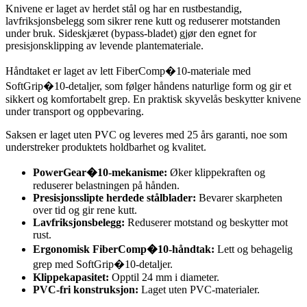
Knivene er laget av herdet stål og har en rustbestandig,
lavfriksjonsbelegg som sikrer rene kutt og reduserer motstanden
under bruk. Sideskjæret (bypass-bladet) gjør den egnet for
presisjonsklipping av levende plantemateriale.
Håndtaket er laget av lett FiberComp�10-materiale med
SoftGrip�10-detaljer, som følger håndens naturlige form og gir et
sikkert og komfortabelt grep. En praktisk skyvelås beskytter knivene
under transport og oppbevaring.
Saksen er laget uten PVC og leveres med 25 års garanti, noe som
understreker produktets holdbarhet og kvalitet.
PowerGear�10-mekanisme:
Øker klippekraften og
reduserer belastningen på hånden.
Presisjonsslipte herdede stålblader:
Bevarer skarpheten
over tid og gir rene kutt.
Lavfriksjonsbelegg:
Reduserer motstand og beskytter mot
rust.
Ergonomisk FiberComp�10-håndtak:
Lett og behagelig
grep med SoftGrip�10-detaljer.
Klippekapasitet:
Opptil 24 mm i diameter.
PVC-fri konstruksjon:
Laget uten PVC-materialer.