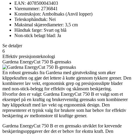
EAN: 4078500043403
Varenummer: 2736841
Konstruksjon: Amboltsaks (Anvil lopper)
Teleskophåndtak: Nei
Maksimal skjærediameter: 3,5 cm
Håndtak farge: Svart og blå
Non-stick belagt blad: Ja
Se detaljer
6
Effektiv presisjonsteknologi
Gardena EnergyCut 750 B-grensaks
En robust grensaks fra Gardena med girutveksling som øker
klippekraften og gjør det lettere å kutte gjennom tykkere grener. Den
kombinerer lav vekt, ergonomisk grep og presisjonsslipte blader
med non-stick-belegg for effektiv og skånsom beskjæring.
Hvorfor den er valgt: Gardena EnergyCut 750 B er valgt som et
eksempel på en kraftig og brukervennlig grensaks som kombinerer
høy klippekraft med lav vekt og ergonomisk design. Den
representerer et typisk valg for brukere som har behov for effektiv
beskjæring av mellomstore til kraftige grener.
Gardena EnergyCut 750 B er en grensaks utviklet for krevende
beskjæringsoppgaver der det er behov for ekstra kraft. Den