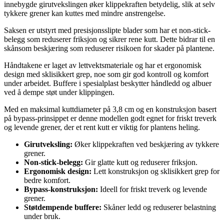
innebygde girutvekslingen øker klippekraften betydelig, slik at selv
tykkere grener kan kuttes med mindre anstrengelse.
Saksen er utstyrt med presisjonsslipte blader som har et non-stick-
belegg som reduserer friksjon og sikrer rene kutt. Dette bidrar til en
skånsom beskjæring som reduserer risikoen for skader på plantene.
Håndtakene er laget av lettvektsmateriale og har et ergonomisk
design med sklisikkert grep, noe som gir god kontroll og komfort
under arbeidet. Buffere i spesialplast beskytter håndledd og albuer
ved å dempe støt under klippingen.
Med en maksimal kuttdiameter på 3,8 cm og en konstruksjon basert
på bypass-prinsippet er denne modellen godt egnet for friskt treverk
og levende grener, der et rent kutt er viktig for plantens heling.
Girutveksling:
Øker klippekraften ved beskjæring av tykkere
grener.
Non-stick-belegg:
Gir glatte kutt og reduserer friksjon.
Ergonomisk design:
Lett konstruksjon og sklisikkert grep for
bedre komfort.
Bypass-konstruksjon:
Ideell for friskt treverk og levende
grener.
Støtdempende buffere:
Skåner ledd og reduserer belastning
under bruk.