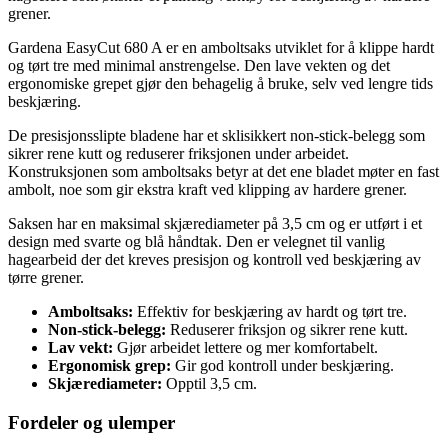
grener.
Gardena EasyCut 680 A er en amboltsaks utviklet for å klippe hardt
og tørt tre med minimal anstrengelse. Den lave vekten og det
ergonomiske grepet gjør den behagelig å bruke, selv ved lengre tids
beskjæring.
De presisjonsslipte bladene har et sklisikkert non-stick-belegg som
sikrer rene kutt og reduserer friksjonen under arbeidet.
Konstruksjonen som amboltsaks betyr at det ene bladet møter en fast
ambolt, noe som gir ekstra kraft ved klipping av hardere grener.
Saksen har en maksimal skjærediameter på 3,5 cm og er utført i et
design med svarte og blå håndtak. Den er velegnet til vanlig
hagearbeid der det kreves presisjon og kontroll ved beskjæring av
tørre grener.
Amboltsaks:
Effektiv for beskjæring av hardt og tørt tre.
Non-stick-belegg:
Reduserer friksjon og sikrer rene kutt.
Lav vekt:
Gjør arbeidet lettere og mer komfortabelt.
Ergonomisk grep:
Gir god kontroll under beskjæring.
Skjærediameter:
Opptil 3,5 cm.
Fordeler og ulemper