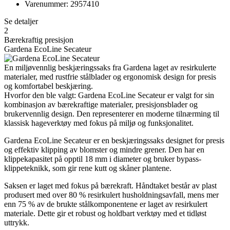
Varenummer: 2957410
Se detaljer
2
Bærekraftig presisjon
Gardena EcoLine Secateur
En miljøvennlig beskjæringssaks fra Gardena laget av resirkulerte
materialer, med rustfrie stålblader og ergonomisk design for presis
og komfortabel beskjæring.
Hvorfor den ble valgt: Gardena EcoLine Secateur er valgt for sin
kombinasjon av bærekraftige materialer, presisjonsblader og
brukervennlig design. Den representerer en moderne tilnærming til
klassisk hageverktøy med fokus på miljø og funksjonalitet.
Gardena EcoLine Secateur er en beskjæringssaks designet for presis
og effektiv klipping av blomster og mindre grener. Den har en
klippekapasitet på opptil 18 mm i diameter og bruker bypass-
klippeteknikk, som gir rene kutt og skåner plantene.
Saksen er laget med fokus på bærekraft. Håndtaket består av plast
produsert med over 80 % resirkulert husholdningsavfall, mens mer
enn 75 % av de brukte stålkomponentene er laget av resirkulert
materiale. Dette gir et robust og holdbart verktøy med et tidløst
uttrykk.