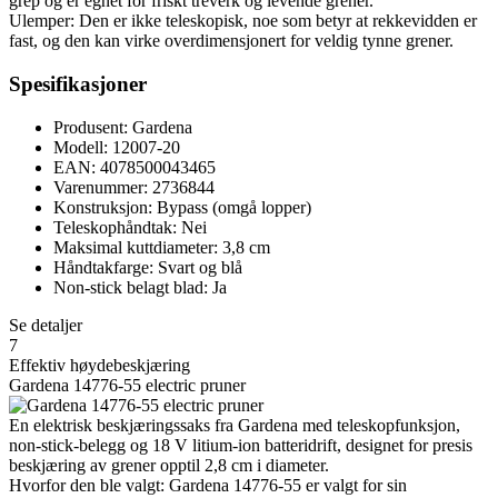
grep og er egnet for friskt treverk og levende grener.
Ulemper: Den er ikke teleskopisk, noe som betyr at rekkevidden er
fast, og den kan virke overdimensjonert for veldig tynne grener.
Spesifikasjoner
Produsent: Gardena
Modell: 12007-20
EAN: 4078500043465
Varenummer: 2736844
Konstruksjon: Bypass (omgå lopper)
Teleskophåndtak: Nei
Maksimal kuttdiameter: 3,8 cm
Håndtakfarge: Svart og blå
Non-stick belagt blad: Ja
Se detaljer
7
Effektiv høydebeskjæring
Gardena 14776-55 electric pruner
En elektrisk beskjæringssaks fra Gardena med teleskopfunksjon,
non-stick-belegg og 18 V litium-ion batteridrift, designet for presis
beskjæring av grener opptil 2,8 cm i diameter.
Hvorfor den ble valgt: Gardena 14776-55 er valgt for sin