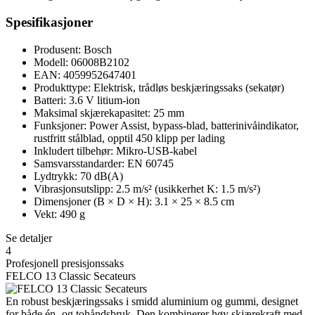
Spesifikasjoner
Produsent: Bosch
Modell: 06008B2102
EAN: 4059952647401
Produkttype: Elektrisk, trådløs beskjæringssaks (sekatør)
Batteri: 3.6 V litium-ion
Maksimal skjærekapasitet: 25 mm
Funksjoner: Power Assist, bypass-blad, batterinivåindikator,
rustfritt stålblad, opptil 450 klipp per lading
Inkludert tilbehør: Mikro-USB-kabel
Samsvarsstandarder: EN 60745
Lydtrykk: 70 dB(A)
Vibrasjonsutslipp: 2.5 m/s² (usikkerhet K: 1.5 m/s²)
Dimensjoner (B × D × H): 3.1 × 25 × 8.5 cm
Vekt: 490 g
Se detaljer
4
Profesjonell presisjonssaks
FELCO 13 Classic Secateurs
En robust beskjæringssaks i smidd aluminium og gummi, designet
for både én- og tohåndsbruk. Den kombinerer høy skjærekraft med