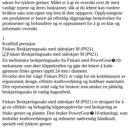
sakser for tykkere greiner. Målet er å gi en oversikt over de mest
vanlige typene og deres funksjoner, slik at du lettere kan vurdere
hvilken saks som egner seg best til dine oppgaver. Opplysningene
om produktene er basert på offentlig tilgjengelige beskrivelser fra
produsenter og forhandlere og er oppsummert for å gi en klar og
informativ oversikt.
1
Kraftfull presisjon
Fiskars Beskjæringssaks med sideskjær M (P921)
En mellomstor beskjæringssaks fra Fiskars med PowerGear�10-
mekanisme som øker klippekraften og gjør det lettere å kutte
gjennom friske grener opptil 24 mm i diameter.
Hvorfor den ble valgt: Fiskars P921 er valgt for sin kombinasjon av
ergonomisk design, effektiv kraftoverføring og holdbare materialer.
Den representerer et solid valg for brukere som ønsker en pålitelig
beskjæringssaks til vanlig hagearbeid.
Fiskars Beskjæringssaks med sideskjær M (P921) er designet for å
gi en effektiv og behagelig klippeopplevelse ved beskjæring av
friske grener og planter. Den bruker PowerGear�10-teknologi, som
tredobler kraftoverføringen og reduserer nødvendig håndkraft,
spesielt ved tykkere grener.