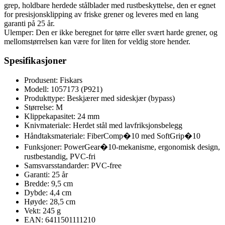
grep, holdbare herdede stålblader med rustbeskyttelse, den er egnet
for presisjonsklipping av friske grener og leveres med en lang
garanti på 25 år.
Ulemper: Den er ikke beregnet for tørre eller svært harde grener, og
mellomstørrelsen kan være for liten for veldig store hender.
Spesifikasjoner
Produsent: Fiskars
Modell: 1057173 (P921)
Produkttype: Beskjærer med sideskjær (bypass)
Størrelse: M
Klippekapasitet: 24 mm
Knivmateriale: Herdet stål med lavfriksjonsbelegg
Håndtaksmateriale: FiberComp�10 med SoftGrip�10
Funksjoner: PowerGear�10-mekanisme, ergonomisk design,
rustbestandig, PVC-fri
Samsvarsstandarder: PVC-free
Garanti: 25 år
Bredde: 9,5 cm
Dybde: 4,4 cm
Høyde: 28,5 cm
Vekt: 245 g
EAN: 6411501111210