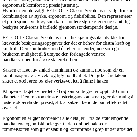
ergonomisk komfort og presis justering.
Hvorfor den ble valgt: FELCO 13 Classic Secateurs er valgt for sin
kombinasjon av styrke, ergonomi og fleksibilitet. Den representerer
et profesjonelt verktøy som kan håndtere større grener og samtidig
beskytte brukerens håndledd gjennom støtdempende design.
FELCO 13 Classic Secateurs er en beskjæringssaks utviklet for
krevende beskjæringsoppgaver der det er behov for ekstra kraft og
kontroll. Den kan brukes med én eller to hender, noe som gir
brukeren mulighet til å utnytte den forlengede venstre
håndtaksarmen for å øke skjærekraften.
Saksen er laget av smidd aluminium og gummi, noe som gir en
kombinasjon av lav vekt og høy holdbarhet. De røde håndtakene
sikrer et godt grep og gjør verktøyet lett å finne i hagen.
Klingen er laget av herdet stål og kan kutte grener opptil 30 mm i
diameter. Den mikrometriske justeringsmekanismen gjør det mulig å
justere skjærehodet presist, slik at saksen beholder sin effektivitet
over tid.
Ergonomien er gjennomtenkt i alle detaljer – fra de støtdempende
håndtakene og antisklibelegget til den dobbelthakkede
tommelstøtten som gir et stabilt og komfortabelt grep under arbeidet.