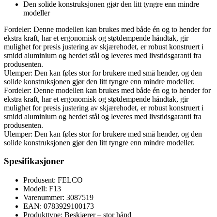
Den solide konstruksjonen gjør den litt tyngre enn mindre
modeller
Fordeler: Denne modellen kan brukes med både én og to hender for
ekstra kraft, har et ergonomisk og støtdempende håndtak, gir
mulighet for presis justering av skjærehodet, er robust konstruert i
smidd aluminium og herdet stål og leveres med livstidsgaranti fra
produsenten.
Ulemper: Den kan føles stor for brukere med små hender, og den
solide konstruksjonen gjør den litt tyngre enn mindre modeller.
Fordeler: Denne modellen kan brukes med både én og to hender for
ekstra kraft, har et ergonomisk og støtdempende håndtak, gir
mulighet for presis justering av skjærehodet, er robust konstruert i
smidd aluminium og herdet stål og leveres med livstidsgaranti fra
produsenten.
Ulemper: Den kan føles stor for brukere med små hender, og den
solide konstruksjonen gjør den litt tyngre enn mindre modeller.
Spesifikasjoner
Produsent: FELCO
Modell: F13
Varenummer: 3087519
EAN: 0783929100173
Produkttype: Beskjærer – stor hånd