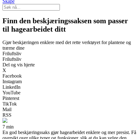
Skape
Finn den beskjæringssaksen som passer
til hagearbeidet ditt
Gjør beskjæringen enklere med det rette verktøyet for plantene og
trærne dine
Friluftsliv
Friluftsliv
Del og vis hjerte
X
Facebook
Instagram
LinkedIn
YouTube
Pinterest
TikTok
Mail
RSS
7 min
En god beskjæringssaks gjør hagearbeidet enklere og mer presist. Få
oversikt over ulike typer og funksjoner, slik at du kan velge den