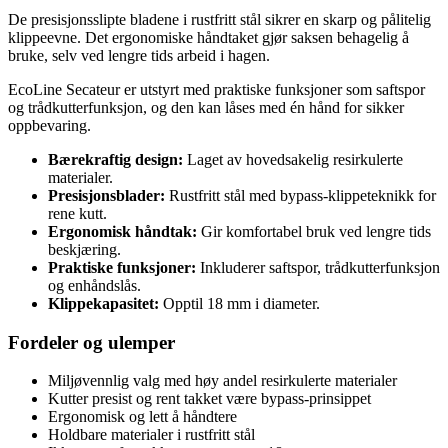
De presisjonsslipte bladene i rustfritt stål sikrer en skarp og pålitelig
klippeevne. Det ergonomiske håndtaket gjør saksen behagelig å
bruke, selv ved lengre tids arbeid i hagen.
EcoLine Secateur er utstyrt med praktiske funksjoner som saftspor
og trådkutterfunksjon, og den kan låses med én hånd for sikker
oppbevaring.
Bærekraftig design:
Laget av hovedsakelig resirkulerte
materialer.
Presisjonsblader:
Rustfritt stål med bypass-klippeteknikk for
rene kutt.
Ergonomisk håndtak:
Gir komfortabel bruk ved lengre tids
beskjæring.
Praktiske funksjoner:
Inkluderer saftspor, trådkutterfunksjon
og enhåndslås.
Klippekapasitet:
Opptil 18 mm i diameter.
Fordeler og ulemper
Miljøvennlig valg med høy andel resirkulerte materialer
Kutter presist og rent takket være bypass-prinsippet
Ergonomisk og lett å håndtere
Holdbare materialer i rustfritt stål