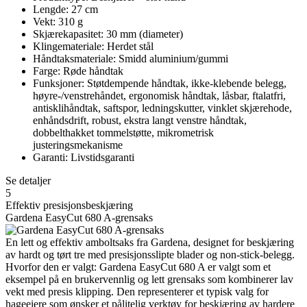
Lengde: 27 cm
Vekt: 310 g
Skjærekapasitet: 30 mm (diameter)
Klingemateriale: Herdet stål
Håndtaksmateriale: Smidd aluminium/gummi
Farge: Røde håndtak
Funksjoner: Støtdempende håndtak, ikke-klebende belegg,
høyre-/venstrehåndet, ergonomisk håndtak, låsbar, ftalatfri,
antisklihåndtak, saftspor, ledningskutter, vinklet skjærehode,
enhåndsdrift, robust, ekstra langt venstre håndtak,
dobbelthakket tommelstøtte, mikrometrisk
justeringsmekanisme
Garanti: Livstidsgaranti
Se detaljer
5
Effektiv presisjonsbeskjæring
Gardena EasyCut 680 A-grensaks
En lett og effektiv amboltsaks fra Gardena, designet for beskjæring
av hardt og tørt tre med presisjonsslipte blader og non-stick-belegg.
Hvorfor den er valgt: Gardena EasyCut 680 A er valgt som et
eksempel på en brukervennlig og lett grensaks som kombinerer lav
vekt med presis klipping. Den representerer et typisk valg for
hageeiere som ønsker et pålitelig verktøy for beskjæring av hardere