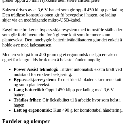
grener opptil 25 mm i tykkelse uten større anstrengelse.
Saksen drives av et 3,6 V batteri som gir opptil 450 klipp per lading.
Den trådløse konstruksjonen gir fri bevegelse i hagen, og lading
skjer via en medfølgende mikro-USB-kabel.
EasyPrune bruker et bypass-skjæresystem med to rustfrie stålblader
som glir forbi hverandre for å gi rene kutt som fremmer sunn
plantevekst. Den innebygde batterinivåindikatoren gjør det enkelt å
holde øye med ladestatusen.
Med en vekt på kun 490 gram og et ergonomisk design er saksen
egnet for lengre tids bruk uten å belaste hånden unødig.
Power Assist-teknologi:
Tilfører automatisk ekstra kraft ved
motstand for enklere beskjæring.
Bypass-skjæresystem:
To rustfrie stålblader sikrer rene kutt
og sunn plantevekst.
Lang batteritid:
Opptil 450 klipp per lading med 3,6 V
batteri.
Trådløs frihet:
Gir fleksibilitet til å arbeide hvor som helst i
hagen.
Lett og ergonomisk:
Kun 490 g for komfortabel håndtering.
Fordeler og ulemper