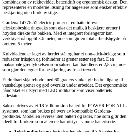
kombinasjon av rekkevidde, batteridrift og ergonomisk design. Den
representerer en moderne løsning for hageeiere som ønsker effektiv
beskjæring uten bruk av stige.
Gardena 14776-55 electric pruner er en batteridrevet
teleskopbeskjæringssaks som gjør det mulig å beskjære grener i
høyden direkte fra bakken. Med et integrert forlengerør kan
verktøyet nå opptil 3,6 meter, noe som gir en total arbeidshøyde på
omtrent 5 meter.
Knivbladene er laget av herdet stål og har et non-stick-belegg som
reduserer friksjon og forhindrer at grener setter seg fast. Den
maksimale grentykkelsen som saksen kan håndtere, er 2,8 cm, noe
som gjør den egnet for beskjæring av friskt treverk.
Et dreibart skjærehode med 60 graders vinkel gir bedre tilgang til
vanskelige grener og god oversikt under arbeidet. Det ergonomiske
håndtaket er utstyrt med LED-indikator som viser batteriets
ladestatus.
Saksen drives av et 18 V litium-ion batteri fra POWER FOR ALL-
systemet, som kan brukes på tvers av kompatible Gardena-
produkter. Modellen leveres uten batteri og lader, noe som gjør den
ideell for brukere som allerede har utstyr i samme batteriserie.
Teleskopfunksjon:
Justerbar lengde opptil 3,6 meter for