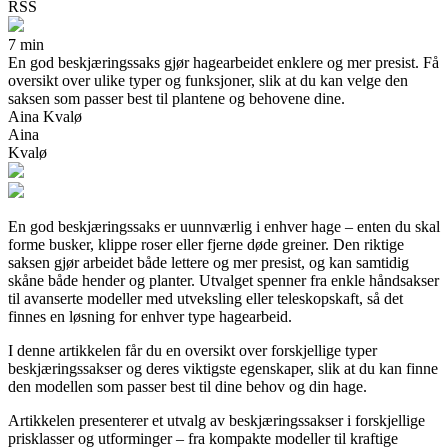
RSS
7 min
En god beskjæringssaks gjør hagearbeidet enklere og mer presist. Få
oversikt over ulike typer og funksjoner, slik at du kan velge den
saksen som passer best til plantene og behovene dine.
Aina Kvalø
Aina
Kvalø
En god beskjæringssaks er uunnværlig i enhver hage – enten du skal
forme busker, klippe roser eller fjerne døde greiner. Den riktige
saksen gjør arbeidet både lettere og mer presist, og kan samtidig
skåne både hender og planter. Utvalget spenner fra enkle håndsakser
til avanserte modeller med utveksling eller teleskopskaft, så det
finnes en løsning for enhver type hagearbeid.
I denne artikkelen får du en oversikt over forskjellige typer
beskjæringssakser og deres viktigste egenskaper, slik at du kan finne
den modellen som passer best til dine behov og din hage.
Artikkelen presenterer et utvalg av beskjæringssakser i forskjellige
prisklasser og utforminger – fra kompakte modeller til kraftige