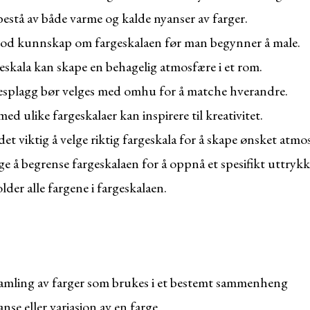
bestå av både varme og kalde nyanser av farger.
 god kunnskap om fargeskalaen før man begynner å male.
skala kan skape en behagelig atmosfære i et rom.
lesplagg bør velges med omhu for å matche hverandre.
d ulike fargeskalaer kan inspirere til kreativitet.
 det viktig å velge riktig fargeskala for å skape ønsket atmo
e å begrense fargeskalaen for å oppnå et spesifikt uttrykk
der alle fargene i fargeskalaen.
amling av farger som brukes i et bestemt sammenheng
nse eller variasjon av en farge