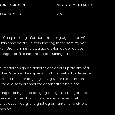
RUKERGRUPPE
ABONNEMENTSSTR
OKAL KRETS
ØM
til å inspirere og informere om bolig og interiør. Vår
 kan finne verdifulle ressurser og ideer som styrker
ker. Gjennom nøye utvalgte artikler, guider og tips
renger for å ta informerte beslutninger i sine
fra interiørdesign og dekorasjonsideer til praktiske råd
er å dekke alle aspekter av boliglivet, slik at leserne
fase de befinner seg i. Hjem Og Stil er ikke bare en
p for alle som brenner for å forbedre sine hjem.
lang erfaring innen bolig og design. De bringer med
rialer og teknikker, og dette gjenspeiles i det
 er skrevet med grundighet og omtanke, for å sikre at
rmasjon.