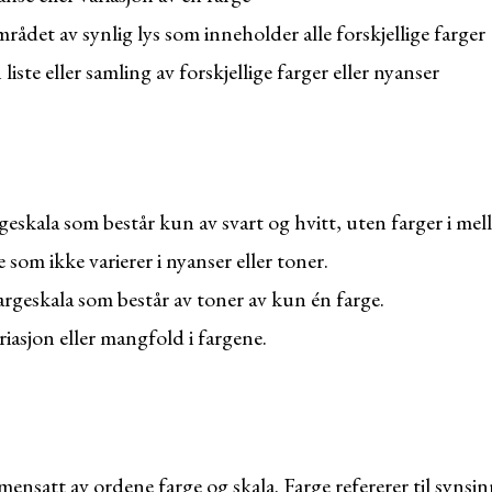
ådet av synlig lys som inneholder alle forskjellige farger
liste eller samling av forskjellige farger eller nyanser
eskala som består kun av svart og hvitt, uten farger i mel
 som ikke varierer i nyanser eller toner.
rgeskala som består av toner av kun én farge.
iasjon eller mangfold i fargene.
mensatt av ordene farge og skala. Farge refererer til syns