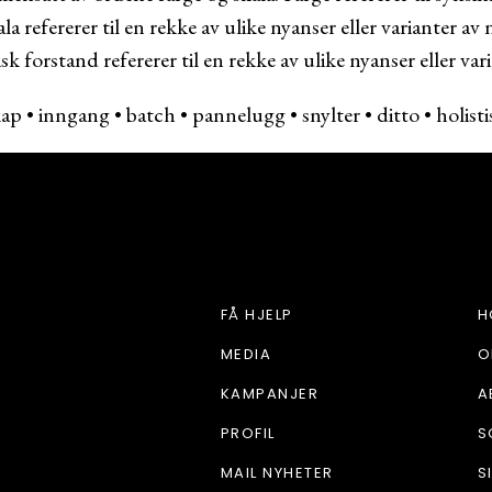
ala refererer til en rekke av ulike nyanser eller varianter 
sk forstand refererer til en rekke av ulike nyanser eller vari
kap
•
inngang
•
batch
•
pannelugg
•
snylter
•
ditto
•
holisti
HJEM OG STIL
FÅ HJELP
H
MEDIA
O
KAMPANJER
A
PROFIL
S
MAIL NYHETER
S