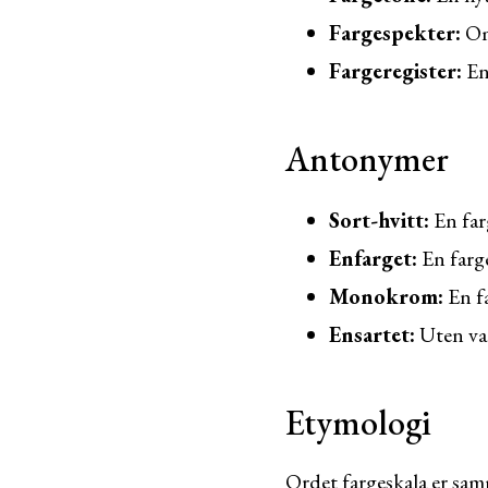
Fargespekter:
Omr
Fargeregister:
En 
Antonymer
Sort-hvitt:
En farg
Enfarget:
En farge
Monokrom:
En fa
Ensartet:
Uten var
Etymologi
Ordet fargeskala er sam