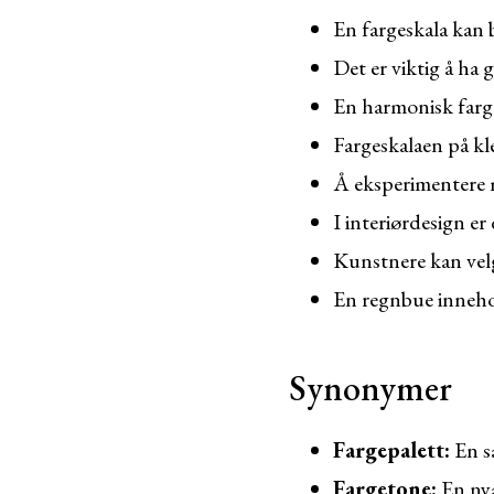
En fargeskala kan 
Det er viktig å ha
En harmonisk farge
Fargeskalaen på k
Å eksperimentere me
I interiørdesign er
Kunstnere kan velg
En regnbue innehol
Synonymer
Fargepalett:
En s
Fargetone:
En nya