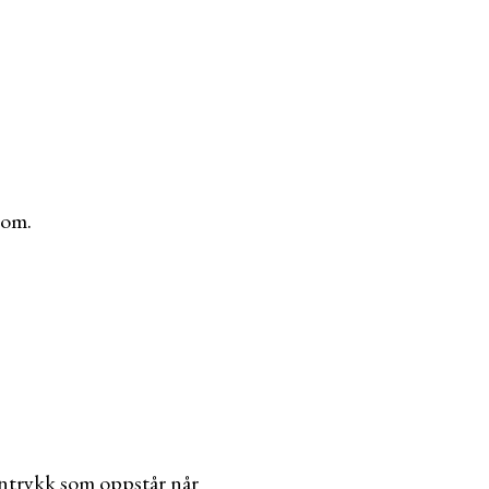
lom.
inntrykk som oppstår når