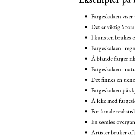
Fargeskalaen viser 
Det er viktig å for
I kunsten brukes of
Fargeskalaen i regn
Å blande farger rik
Fargeskalaen i natu
Det finnes en uende
Fargeskalaen på skj
Å leke med fargeska
For å male realist
En sømløs overgang
Artister bruker of