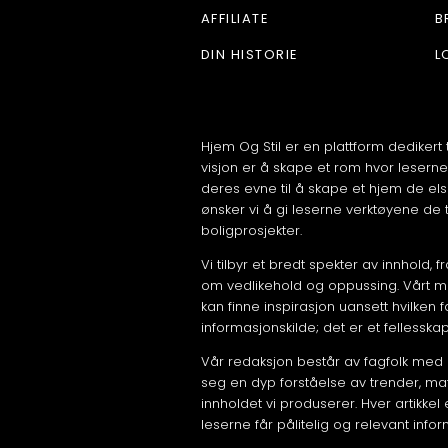
AFFILIATE
B
DIN HISTORIE
L
Hjem Og Stil er en plattform dedikert 
visjon er å skape et rom hvor leserne
deres evne til å skape et hjem de els
ønsker vi å gi leserne verktøyene de t
boligprosjekter.
Vi tilbyr et bredt spekter av innhold, 
om vedlikehold og oppussing. Vårt mål 
kan finne inspirasjon uansett hvilken 
informasjonskilde; det er et fellesska
Vår redaksjon består av fagfolk med 
seg en dyp forståelse av trender, mate
innholdet vi produserer. Hver artikkel
leserne får pålitelig og relevant info