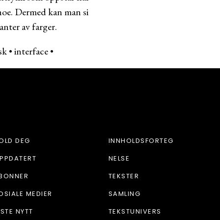
av noe. Dermed kan man si
anter av farger.
sk
•
interface
•
OLD DEG
INNHOLDSFORTEG
PPDATERT
NELSE
BONNER
TEKSTER
OSIALE MEDIER
SAMLING
ISTE NYTT
TEKSTUNIVERS