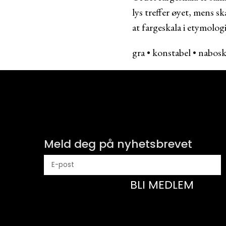
lys treffer øyet, mens sk
at fargeskala i etymologi
gra
•
konstabel
•
nabos
Meld deg på nyhetsbrevet
BLI MEDLEM