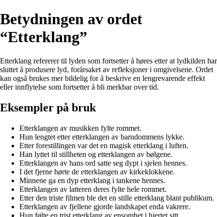
Betydningen av ordet
“Etterklang”
Etterklang refererer til lyden som fortsetter å høres etter at lydkilden har
sluttet å produsere lyd, forårsaket av refleksjoner i omgivelsene. Ordet
kan også brukes mer bildelig for å beskrive en lengrevarende effekt
eller innflytelse som fortsetter å bli merkbar over tid.
Eksempler på bruk
Etterklangen av musikken fylte rommet.
Hun lengtet etter etterklangen av barndommens lykke.
Etter forestillingen var det en magisk etterklang i luften.
Han lyttet til stillheten og etterklangen av bølgene.
Etterklangen av hans ord satte seg dypt i sjelen hennes.
I det fjerne hørte de etterklangen av kirkeklokkene.
Minnene ga en dyp etterklang i tankene hennes.
Etterklangen av latteren deres fylte hele rommet.
Etter den triste filmen ble det en stille etterklang blant publikum.
Etterklangen av fjellene gjorde landskapet enda vakrere.
Hun følte en trist etterklang av ensomhet i hjertet sitt.