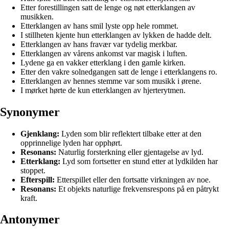
Etter forestillingen satt de lenge og nøt etterklangen av
musikken.
Etterklangen av hans smil lyste opp hele rommet.
I stillheten kjente hun etterklangen av lykken de hadde delt.
Etterklangen av hans fravær var tydelig merkbar.
Etterklangen av vårens ankomst var magisk i luften.
Lydene ga en vakker etterklang i den gamle kirken.
Etter den vakre solnedgangen satt de lenge i etterklangens ro.
Etterklangen av hennes stemme var som musikk i ørene.
I mørket hørte de kun etterklangen av hjerterytmen.
Synonymer
Gjenklang:
Lyden som blir reflektert tilbake etter at den
opprinnelige lyden har opphørt.
Resonans:
Naturlig forsterkning eller gjentagelse av lyd.
Etterklang:
Lyd som fortsetter en stund etter at lydkilden har
stoppet.
Efterspill:
Etterspillet eller den fortsatte virkningen av noe.
Resonans:
Et objekts naturlige frekvensrespons på en påtrykt
kraft.
Antonymer