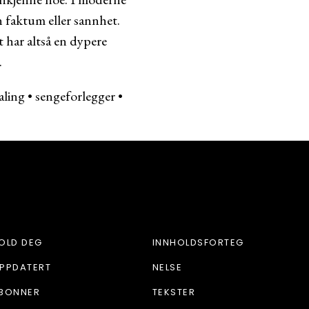
n faktum eller sannhet.
t har altså en dypere
.
aling
•
sengeforlegger
•
OLD DEG
INNHOLDSFORTEG
PPDATERT
NELSE
BONNER
TEKSTER