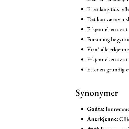
Etter lang tids refl
Det kan være vansk
Erkjennelsen av at
Forsoning begynner
Vi må alle erkjenne
Erkjennelsen av at
Etter en grundig e
Synonymer
Godta:
Innrømme s
Anerkjenne:
Offis