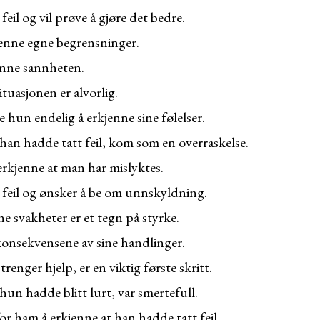
feil og vil prøve å gjøre det bedre.
kjenne egne begrensninger.
enne sannheten.
ituasjonen er alvorlig.
te hun endelig å erkjenne sine følelser.
 han hadde tatt feil, kom som en overraskelse.
erkjenne at man har mislyktes.
 feil og ønsker å be om unnskyldning.
e svakheter er et tegn på styrke.
onsekvensene av sine handlinger.
renger hjelp, er en viktig første skritt.
hun hadde blitt lurt, var smertefull.
or ham å erkjenne at han hadde tatt feil.