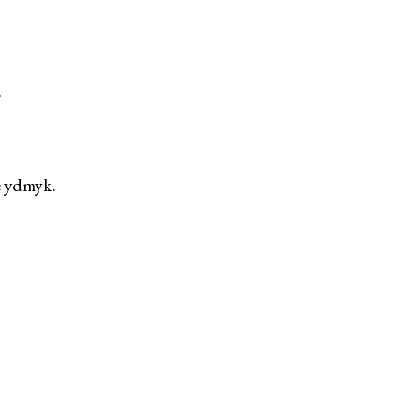
.
e ydmyk.