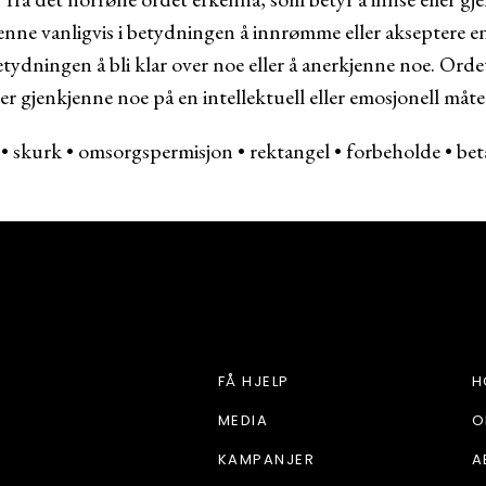
enne vanligvis i betydningen å innrømme eller akseptere e
tydningen å bli klar over noe eller å anerkjenne noe. Orde
ler gjenkjenne noe på en intellektuell eller emosjonell måte
•
skurk
•
omsorgspermisjon
•
rektangel
•
forbeholde
•
bet
HJEM OG STIL
FÅ HJELP
H
MEDIA
O
KAMPANJER
A