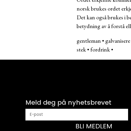
norsk brukes ordet erkj
Det kan også brukes i be
betydning av å forstå el
gentleman
•
galvanisere
stek
•
fordrink
•
Meld deg på nyhetsbrevet
BLI MEDLEM