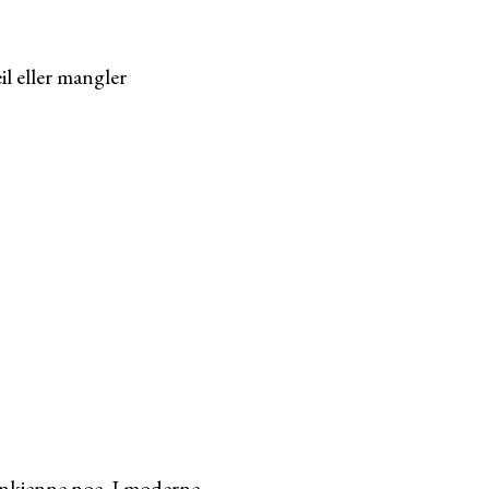
il eller mangler
enkjenne noe. I moderne