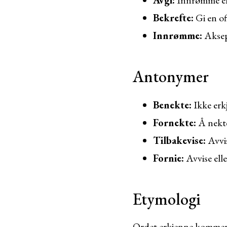
Avgi:
Innrømme el
Bekrefte:
Gi en of
Innrømme:
Aksept
Antonymer
Benekte:
Ikke erkj
Fornekte:
Å nekte
Tilbakevise:
Avvis
Fornie:
Avvise ell
Etymologi
Ordet erkjenne kommer f