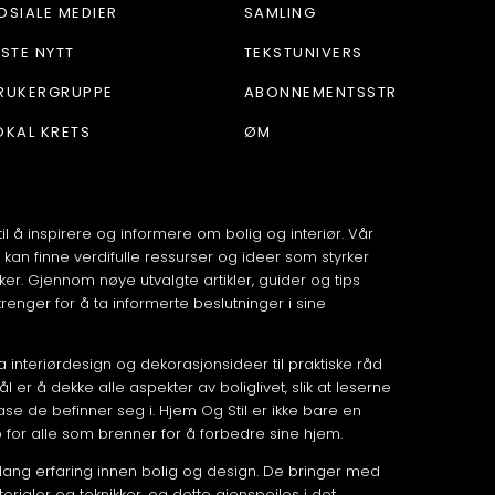
OSIALE MEDIER
SAMLING
ISTE NYTT
TEKSTUNIVERS
RUKERGRUPPE
ABONNEMENTSSTR
OKAL KRETS
ØM
til å inspirere og informere om bolig og interiør. Vår
 kan finne verdifulle ressurser og ideer som styrker
ker. Gjennom nøye utvalgte artikler, guider og tips
renger for å ta informerte beslutninger i sine
fra interiørdesign og dekorasjonsideer til praktiske råd
er å dekke alle aspekter av boliglivet, slik at leserne
fase de befinner seg i. Hjem Og Stil er ikke bare en
p for alle som brenner for å forbedre sine hjem.
lang erfaring innen bolig og design. De bringer med
rialer og teknikker, og dette gjenspeiles i det