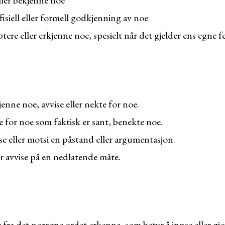
ler bekjenne noe
fisiell eller formell godkjenning av noe
ere eller erkjenne noe, spesielt når det gjelder ens egne fe
enne noe, avvise eller nekte for noe.
 for noe som faktisk er sant, benekte noe.
e eller motsi en påstand eller argumentasjon.
er avvise på en nedlatende måte.
ra det norrøne ordet erkenna, som betyr å innse eller gj