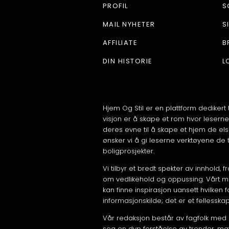
PROFIL
S
MAIL NYHETER
S
AFFILIATE
B
DIN HISTORIE
L
Hjem Og Stil er en plattform dedikert 
visjon er å skape et rom hvor leserne
deres evne til å skape et hjem de els
ønsker vi å gi leserne verktøyene de t
boligprosjekter.
Vi tilbyr et bredt spekter av innhold, 
om vedlikehold og oppussing. Vårt mål 
kan finne inspirasjon uansett hvilken 
informasjonskilde; det er et fellesska
Vår redaksjon består av fagfolk med 
seg en dyp forståelse av trender, mate