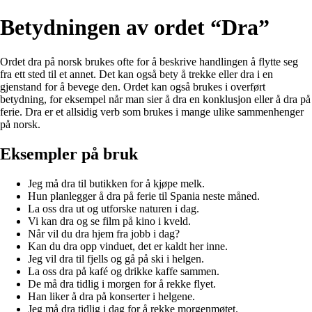
Betydningen av ordet “Dra”
Ordet dra på norsk brukes ofte for å beskrive handlingen å flytte seg
fra ett sted til et annet. Det kan også bety å trekke eller dra i en
gjenstand for å bevege den. Ordet kan også brukes i overført
betydning, for eksempel når man sier å dra en konklusjon eller å dra på
ferie. Dra er et allsidig verb som brukes i mange ulike sammenhenger
på norsk.
Eksempler på bruk
Jeg må dra til butikken for å kjøpe melk.
Hun planlegger å dra på ferie til Spania neste måned.
La oss dra ut og utforske naturen i dag.
Vi kan dra og se film på kino i kveld.
Når vil du dra hjem fra jobb i dag?
Kan du dra opp vinduet, det er kaldt her inne.
Jeg vil dra til fjells og gå på ski i helgen.
La oss dra på kafé og drikke kaffe sammen.
De må dra tidlig i morgen for å rekke flyet.
Han liker å dra på konserter i helgene.
Jeg må dra tidlig i dag for å rekke morgenmøtet.