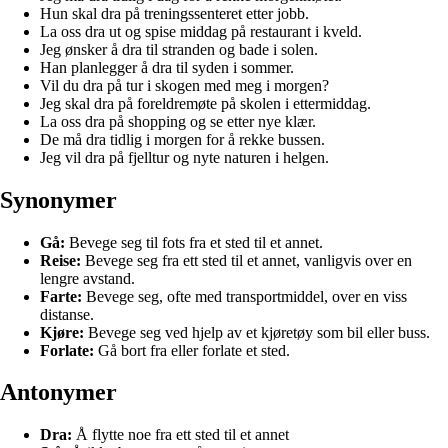
Hun skal dra på treningssenteret etter jobb.
La oss dra ut og spise middag på restaurant i kveld.
Jeg ønsker å dra til stranden og bade i solen.
Han planlegger å dra til syden i sommer.
Vil du dra på tur i skogen med meg i morgen?
Jeg skal dra på foreldremøte på skolen i ettermiddag.
La oss dra på shopping og se etter nye klær.
De må dra tidlig i morgen for å rekke bussen.
Jeg vil dra på fjelltur og nyte naturen i helgen.
Synonymer
Gå:
Bevege seg til fots fra et sted til et annet.
Reise:
Bevege seg fra ett sted til et annet, vanligvis over en
lengre avstand.
Farte:
Bevege seg, ofte med transportmiddel, over en viss
distanse.
Kjøre:
Bevege seg ved hjelp av et kjøretøy som bil eller buss.
Forlate:
Gå bort fra eller forlate et sted.
Antonymer
Dra:
Å flytte noe fra ett sted til et annet