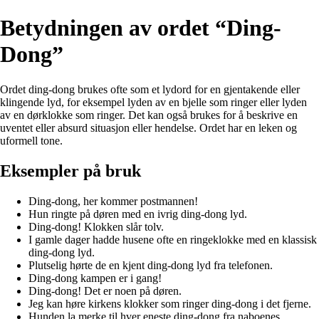
Betydningen av ordet “Ding-
Dong”
Ordet ding-dong brukes ofte som et lydord for en gjentakende eller
klingende lyd, for eksempel lyden av en bjelle som ringer eller lyden
av en dørklokke som ringer. Det kan også brukes for å beskrive en
uventet eller absurd situasjon eller hendelse. Ordet har en leken og
uformell tone.
Eksempler på bruk
Ding-dong, her kommer postmannen!
Hun ringte på døren med en ivrig ding-dong lyd.
Ding-dong! Klokken slår tolv.
I gamle dager hadde husene ofte en ringeklokke med en klassisk
ding-dong lyd.
Plutselig hørte de en kjent ding-dong lyd fra telefonen.
Ding-dong kampen er i gang!
Ding-dong! Det er noen på døren.
Jeg kan høre kirkens klokker som ringer ding-dong i det fjerne.
Hunden la merke til hver eneste ding-dong fra naboenes