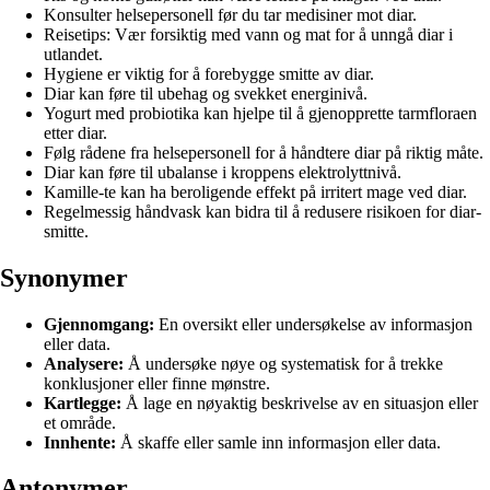
Konsulter helsepersonell før du tar medisiner mot diar.
Reisetips: Vær forsiktig med vann og mat for å unngå diar i
utlandet.
Hygiene er viktig for å forebygge smitte av diar.
Diar kan føre til ubehag og svekket energinivå.
Yogurt med probiotika kan hjelpe til å gjenopprette tarmfloraen
etter diar.
Følg rådene fra helsepersonell for å håndtere diar på riktig måte.
Diar kan føre til ubalanse i kroppens elektrolyttnivå.
Kamille-te kan ha beroligende effekt på irritert mage ved diar.
Regelmessig håndvask kan bidra til å redusere risikoen for diar-
smitte.
Synonymer
Gjennomgang:
En oversikt eller undersøkelse av informasjon
eller data.
Analysere:
Å undersøke nøye og systematisk for å trekke
konklusjoner eller finne mønstre.
Kartlegge:
Å lage en nøyaktig beskrivelse av en situasjon eller
et område.
Innhente:
Å skaffe eller samle inn informasjon eller data.
Antonymer