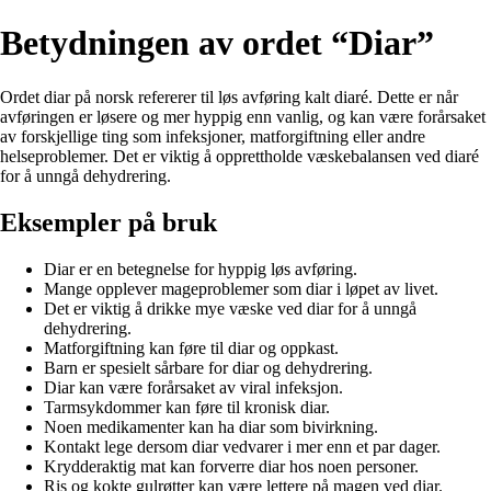
Betydningen av ordet “Diar”
Ordet diar på norsk refererer til løs avføring kalt diaré. Dette er når
avføringen er løsere og mer hyppig enn vanlig, og kan være forårsaket
av forskjellige ting som infeksjoner, matforgiftning eller andre
helseproblemer. Det er viktig å opprettholde væskebalansen ved diaré
for å unngå dehydrering.
Eksempler på bruk
Diar er en betegnelse for hyppig løs avføring.
Mange opplever mageproblemer som diar i løpet av livet.
Det er viktig å drikke mye væske ved diar for å unngå
dehydrering.
Matforgiftning kan føre til diar og oppkast.
Barn er spesielt sårbare for diar og dehydrering.
Diar kan være forårsaket av viral infeksjon.
Tarmsykdommer kan føre til kronisk diar.
Noen medikamenter kan ha diar som bivirkning.
Kontakt lege dersom diar vedvarer i mer enn et par dager.
Krydderaktig mat kan forverre diar hos noen personer.
Ris og kokte gulrøtter kan være lettere på magen ved diar.