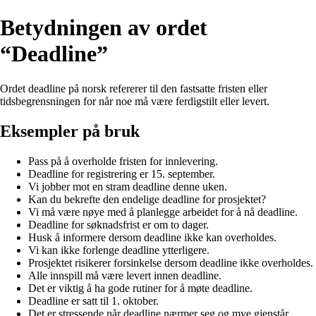
Betydningen av ordet
“Deadline”
Ordet deadline på norsk refererer til den fastsatte fristen eller
tidsbegrensningen for når noe må være ferdigstilt eller levert.
Eksempler på bruk
Pass på å overholde fristen for innlevering.
Deadline for registrering er 15. september.
Vi jobber mot en stram deadline denne uken.
Kan du bekrefte den endelige deadline for prosjektet?
Vi må være nøye med å planlegge arbeidet for å nå deadline.
Deadline for søknadsfrist er om to dager.
Husk å informere dersom deadline ikke kan overholdes.
Vi kan ikke forlenge deadline ytterligere.
Prosjektet risikerer forsinkelse dersom deadline ikke overholdes.
Alle innspill må være levert innen deadline.
Det er viktig å ha gode rutiner for å møte deadline.
Deadline er satt til 1. oktober.
Det er stressende når deadline nærmer seg og mye gjenstår.