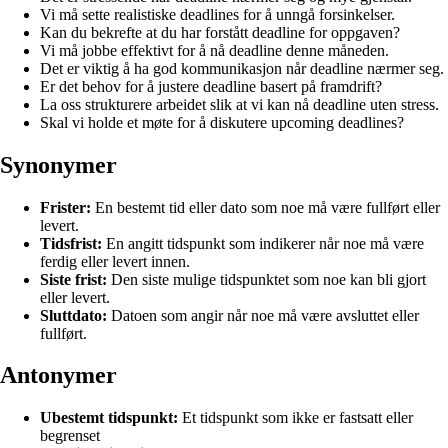
Vi må sette realistiske deadlines for å unngå forsinkelser.
Kan du bekrefte at du har forstått deadline for oppgaven?
Vi må jobbe effektivt for å nå deadline denne måneden.
Det er viktig å ha god kommunikasjon når deadline nærmer seg.
Er det behov for å justere deadline basert på framdrift?
La oss strukturere arbeidet slik at vi kan nå deadline uten stress.
Skal vi holde et møte for å diskutere upcoming deadlines?
Synonymer
Frister:
En bestemt tid eller dato som noe må være fullført eller
levert.
Tidsfrist:
En angitt tidspunkt som indikerer når noe må være
ferdig eller levert innen.
Siste frist:
Den siste mulige tidspunktet som noe kan bli gjort
eller levert.
Sluttdato:
Datoen som angir når noe må være avsluttet eller
fullført.
Antonymer
Ubestemt tidspunkt:
Et tidspunkt som ikke er fastsatt eller
begrenset