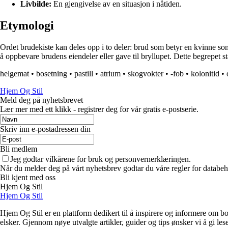
Livbilde:
En gjengivelse av en situasjon i nåtiden.
Etymologi
Ordet brudekiste kan deles opp i to deler: brud som betyr en kvinne som s
å oppbevare brudens eiendeler eller gave til bryllupet. Dette begrepet sta
helgemat
•
bosetning
•
pastill
•
atrium
•
skogvokter
•
-fob
•
kolonitid
•
Hjem Og Stil
Meld deg på nyhetsbrevet
Lær mer med ett klikk - registrer deg for vår gratis e-postserie.
Skriv inn e-postadressen din
Bli medlem
Jeg godtar vilkårene for bruk og personvernerklæringen.
Når du melder deg på vårt nyhetsbrev godtar du våre regler for databeh
Bli kjent med oss
Hjem Og Stil
Hjem Og Stil
Hjem Og Stil er en plattform dedikert til å inspirere og informere om bol
elsker. Gjennom nøye utvalgte artikler, guider og tips ønsker vi å gi les