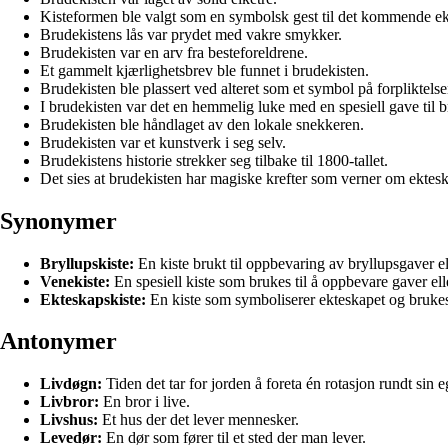
Kisteformen ble valgt som en symbolsk gest til det kommende ek
Brudekistens lås var prydet med vakre smykker.
Brudekisten var en arv fra besteforeldrene.
Et gammelt kjærlighetsbrev ble funnet i brudekisten.
Brudekisten ble plassert ved alteret som et symbol på forpliktelse
I brudekisten var det en hemmelig luke med en spesiell gave til 
Brudekisten ble håndlaget av den lokale snekkeren.
Brudekisten var et kunstverk i seg selv.
Brudekistens historie strekker seg tilbake til 1800-tallet.
Det sies at brudekisten har magiske krefter som verner om ektesk
Synonymer
Bryllupskiste:
En kiste brukt til oppbevaring av bryllupsgaver ell
Venekiste:
En spesiell kiste som brukes til å oppbevare gaver ell
Ekteskapskiste:
En kiste som symboliserer ekteskapet og brukes 
Antonymer
Livdøgn:
Tiden det tar for jorden å foreta én rotasjon rundt sin 
Livbror:
En bror i live.
Livshus:
Et hus der det lever mennesker.
Levedør:
En dør som fører til et sted der man lever.