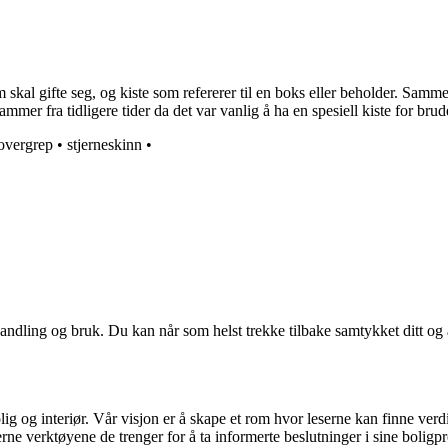
kal gifte seg, og kiste som refererer til en boks eller beholder. Sammen r
mmer fra tidligere tider da det var vanlig å ha en spesiell kiste for brud
overgrep
•
stjerneskinn
•
andling og bruk. Du kan når som helst trekke tilbake samtykket ditt og
ig og interiør. Vår visjon er å skape et rom hvor leserne kan finne verdi
erne verktøyene de trenger for å ta informerte beslutninger i sine boligpr