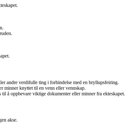
teskapet.
n.
bruden.
apet.
er andre verdifulle ting i forbindelse med en bryllupsfeiring.
er minner knyttet til en venn eller vennskap.
til å oppbevare viktige dokumenter eller minner fra ekteskapet.
egen akse.