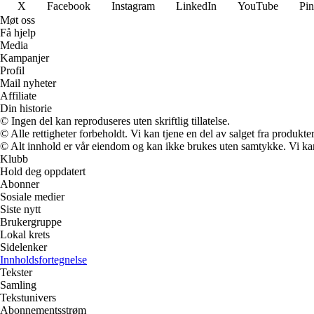
X
Facebook
Instagram
LinkedIn
YouTube
Pin
Møt oss
Få hjelp
Media
Kampanjer
Profil
Mail nyheter
Affiliate
Din historie
© Ingen del kan reproduseres uten skriftlig tillatelse.
© Alle rettigheter forbeholdt. Vi kan tjene en del av salget fra produkt
© Alt innhold er vår eiendom og kan ikke brukes uten samtykke. Vi kan mo
Klubb
Hold deg oppdatert
Abonner
Sosiale medier
Siste nytt
Brukergruppe
Lokal krets
Sidelenker
Innholdsfortegnelse
Tekster
Samling
Tekstunivers
Abonnementsstrøm