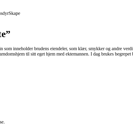
sdyr
Skape
te”
krin som inneholder brudens eiendeler, som klær, smykker og andre verdif
ndomshjem til sitt eget hjem med ektemannen. I dag brukes begrepet b
se.