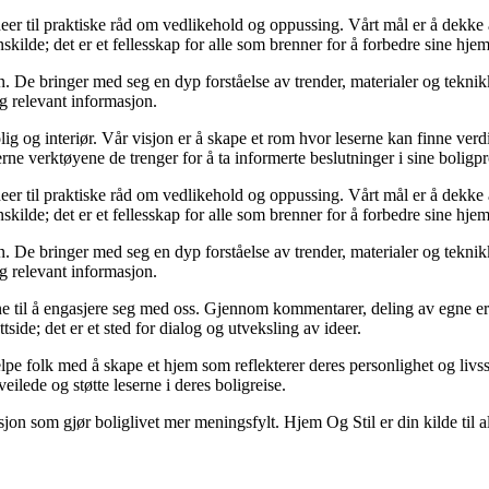
deer til praktiske råd om vedlikehold og oppussing. Vårt mål er å dekke al
kilde; det er et fellesskap for alle som brenner for å forbedre sine hjem
 De bringer med seg en dyp forståelse av trender, materialer og teknikke
og relevant informasjon.
ig og interiør. Vår visjon er å skape et rom hvor leserne kan finne verdi
erne verktøyene de trenger for å ta informerte beslutninger i sine boligpr
deer til praktiske råd om vedlikehold og oppussing. Vårt mål er å dekke al
kilde; det er et fellesskap for alle som brenner for å forbedre sine hjem
 De bringer med seg en dyp forståelse av trender, materialer og teknikke
og relevant informasjon.
serne til å engasjere seg med oss. Gjennom kommentarer, deling av egne 
side; det er et sted for dialog og utveksling av ideer.
lpe folk med å skape et hjem som reflekterer deres personlighet og livsst
eilede og støtte leserne i deres boligreise.
asjon som gjør boliglivet mer meningsfylt. Hjem Og Stil er din kilde til a