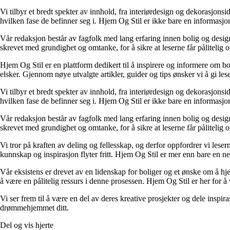
Vi tilbyr et bredt spekter av innhold, fra interiørdesign og dekorasjonsi
hvilken fase de befinner seg i. Hjem Og Stil er ikke bare en informasjons
Vår redaksjon består av fagfolk med lang erfaring innen bolig og design.
skrevet med grundighet og omtanke, for å sikre at leserne får pålitelig 
Hjem Og Stil er en plattform dedikert til å inspirere og informere om bol
elsker. Gjennom nøye utvalgte artikler, guider og tips ønsker vi å gi les
Vi tilbyr et bredt spekter av innhold, fra interiørdesign og dekorasjonsi
hvilken fase de befinner seg i. Hjem Og Stil er ikke bare en informasjons
Vår redaksjon består av fagfolk med lang erfaring innen bolig og design.
skrevet med grundighet og omtanke, for å sikre at leserne får pålitelig 
Vi tror på kraften av deling og fellesskap, og derfor oppfordrer vi le
kunnskap og inspirasjon flyter fritt. Hjem Og Stil er mer enn bare en nett
Vår eksistens er drevet av en lidenskap for boliger og et ønske om å hje
å være en pålitelig ressurs i denne prosessen. Hjem Og Stil er her for å v
Vi ser frem til å være en del av deres kreative prosjekter og dele inspir
drømmehjemmet ditt.
Del og vis hjerte