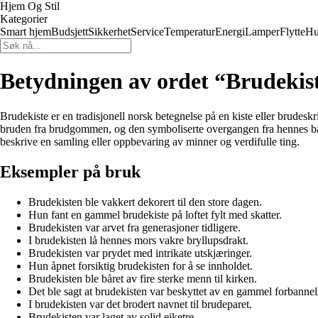
Hjem Og Stil
Kategorier
Smart hjem
Budsjett
Sikkerhet
Service
Temperatur
Energi
Lamper
Flytte
Hu
Betydningen av ordet “Brudekis
Brudekiste er en tradisjonell norsk betegnelse på en kiste eller brudes
bruden fra brudgommen, og den symboliserte overgangen fra hennes bar
beskrive en samling eller oppbevaring av minner og verdifulle ting.
Eksempler på bruk
Brudekisten ble vakkert dekorert til den store dagen.
Hun fant en gammel brudekiste på loftet fylt med skatter.
Brudekisten var arvet fra generasjoner tidligere.
I brudekisten lå hennes mors vakre bryllupsdrakt.
Brudekisten var prydet med intrikate utskjæringer.
Hun åpnet forsiktig brudekisten for å se innholdet.
Brudekisten ble båret av fire sterke menn til kirken.
Det ble sagt at brudekisten var beskyttet av en gammel forbannel
I brudekisten var det brodert navnet til brudeparet.
Brudekisten var laget av solid eiketre.