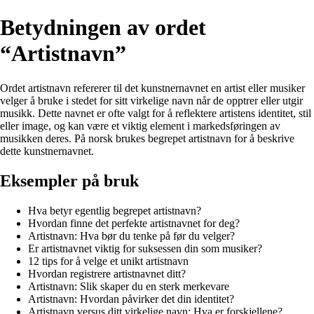
Betydningen av ordet
“Artistnavn”
Ordet artistnavn refererer til det kunstnernavnet en artist eller musiker
velger å bruke i stedet for sitt virkelige navn når de opptrer eller utgir
musikk. Dette navnet er ofte valgt for å reflektere artistens identitet, stil
eller image, og kan være et viktig element i markedsføringen av
musikken deres. På norsk brukes begrepet artistnavn for å beskrive
dette kunstnernavnet.
Eksempler på bruk
Hva betyr egentlig begrepet artistnavn?
Hvordan finne det perfekte artistnavnet for deg?
Artistnavn: Hva bør du tenke på før du velger?
Er artistnavnet viktig for suksessen din som musiker?
12 tips for å velge et unikt artistnavn
Hvordan registrere artistnavnet ditt?
Artistnavn: Slik skaper du en sterk merkevare
Artistnavn: Hvordan påvirker det din identitet?
Artistnavn versus ditt virkelige navn: Hva er forskjellene?