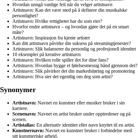
Hvordan unngå vanlige feil når du velger artistnavn
Artistnavn: Kan det være med på å definere din musikalske
personlighet?
Artistnavn: Hvilke rettigheter har du som eier?
Hvorfor endre artistnavn – og hvordan gjøre det på en smart
måte?
Artistnavn: Inspirasjon fra kjente artister
Kan ditt artistnavn påvirke din suksess på streamingtjenester?
Artistnavn: Slik balanserer du personlig og profesjonell identitet
10 eksempler på kreative artistnavn
Artistnavn: Hvilken rolle spiller det for dine fans?
Artistnavn: Hvordan bygge et følelsesmessig bånd gjennom det?
Artistnavn: Slik påvirker det din markedsføring og promotering
Artistnavn: Hva sier det egentlig om deg som artist?
Synonymer
Artistnavn:
Navnet en kunstner eller musiker bruker i sin
karriere.
Scenenavn:
Navnet en artist bruker under opptredener og på
scenen.
Artistalias:
En alternativ identitet eller navn knyttet til en artist.
Kunstnernavn:
Navnet en kunstner bruker i forbindelse med
sitt kunstneriske arbeid.