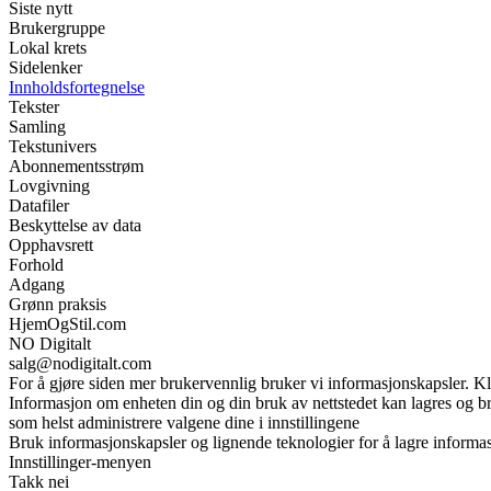
Siste nytt
Brukergruppe
Lokal krets
Sidelenker
Innholdsfortegnelse
Tekster
Samling
Tekstunivers
Abonnementsstrøm
Lovgivning
Datafiler
Beskyttelse av data
Opphavsrett
Forhold
Adgang
Grønn praksis
HjemOgStil.com
NO Digitalt
salg@nodigitalt.com
For å gjøre siden mer brukervennlig bruker vi informasjonskapsler. Kli
Informasjon om enheten din og din bruk av nettstedet kan lagres og br
som helst administrere valgene dine i innstillingene
Bruk informasjonskapsler og lignende teknologier for å lagre informasj
Innstillinger-menyen
Takk nei