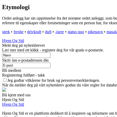
Etymologi
Ordet anlegg har sin opprinnelse fra det norrøne ordet anleggr, som be
referere til egenskaper eller forutsetninger som en person har, for e
sterk
•
freshe
•
drivkraft
•
duft
•
-isere
•
status quo
•
pikenavn
•
masal
Hjem Og Stil
Meld deg på nyhetsbrevet
Lær mer med ett klikk - registrer deg for vår gratis e-postserie.
Skriv inn e-postadressen din
Bli medlem
Registrering fullført - takk
Jeg godtar vilkårene for bruk og personvernerklæringen.
Når du melder deg på vårt nyhetsbrev godtar du våre regler for databe
Bli kjent med oss
Hjem Og Stil
Hjem Og Stil
Hjem Og Stil er en plattform dedikert til å inspirere og informere om b