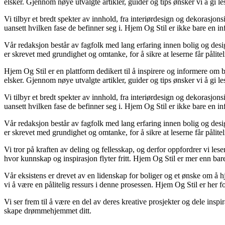
elsker. Gjennom nøye utvalgte artikler, guider og tips ønsker vi å gi le
Vi tilbyr et bredt spekter av innhold, fra interiørdesign og dekorasjons
uansett hvilken fase de befinner seg i. Hjem Og Stil er ikke bare en in
Vår redaksjon består av fagfolk med lang erfaring innen bolig og desig
er skrevet med grundighet og omtanke, for å sikre at leserne får pålite
Hjem Og Stil er en plattform dedikert til å inspirere og informere om b
elsker. Gjennom nøye utvalgte artikler, guider og tips ønsker vi å gi le
Vi tilbyr et bredt spekter av innhold, fra interiørdesign og dekorasjons
uansett hvilken fase de befinner seg i. Hjem Og Stil er ikke bare en in
Vår redaksjon består av fagfolk med lang erfaring innen bolig og desig
er skrevet med grundighet og omtanke, for å sikre at leserne får pålite
Vi tror på kraften av deling og fellesskap, og derfor oppfordrer vi l
hvor kunnskap og inspirasjon flyter fritt. Hjem Og Stil er mer enn bare 
Vår eksistens er drevet av en lidenskap for boliger og et ønske om å hj
vi å være en pålitelig ressurs i denne prosessen. Hjem Og Stil er her for
Vi ser frem til å være en del av deres kreative prosjekter og dele inspi
skape drømmehjemmet ditt.