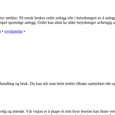
tyr strekke. På norsk brukes ordet anlegg ofte i betydningen av å anlegg
ksempel sportslige anlegg. Ordet kan altså ha ulike betydninger avhengi
a
•
overtagelse
•
handling og bruk. Du kan når som helst trekke tilbake samtykket ditt o
olig og interiør. Vår visjon er å skape et rom hvor leserne kan finne ver