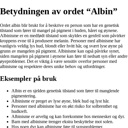
Betydningen av ordet “Albin”
Ordet albin blir brukt for å beskrive en person som har en genetisk
tilstand som fører til mangel på pigment i huden, håret og øynene.
Albinisme er en medfødt tilstand som skyldes en genfeil som påvirker
kroppens evne til å produsere melanin. Personer med albinisme har
vanligvis veldig lys hud, blondt eller hvitt hår, og svært lyse øyne på
grunn av mangelen på pigment. Albinisme kan også påvirke synet,
siden mangelen på pigment i øynene kan føre til nedsatt syn eller andre
øyeproblemer. Det er viktig å være sensitiv overfor personer med
albinisme og respektere deres unike behov og utfordringer.
Eksempler på bruk
Albin er en sjelden genetisk tilstand som fører til manglende
pigmentering.
Albinisme er preget av lyse øyne, blek hud og lyst hår.
Personer med albinisme har en økt risiko for solbrenthet og
hudkreft.
Albinisme er arvelig og kan forekomme hos mennesker og dyr.
Barn med albinisme trenger ekstra beskyttelse mot solen.
Hos noen dyr kan albinisme føre til synsproblemer.