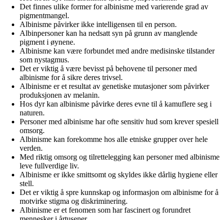
Det finnes ulike former for albinisme med varierende grad av
pigmentmangel.
Albinisme påvirker ikke intelligensen til en person.
Albinpersoner kan ha nedsatt syn på grunn av manglende
pigment i øynene.
Albinisme kan være forbundet med andre medisinske tilstander
som nystagmus.
Det er viktig å være bevisst på behovene til personer med
albinisme for å sikre deres trivsel.
Albinisme er et resultat av genetiske mutasjoner som påvirker
produksjonen av melanin.
Hos dyr kan albinisme påvirke deres evne til å kamuflere seg i
naturen.
Personer med albinisme har ofte sensitiv hud som krever spesiell
omsorg.
Albinisme kan forekomme hos alle etniske grupper over hele
verden.
Med riktig omsorg og tilrettelegging kan personer med albinisme
leve fullverdige liv.
Albinisme er ikke smittsomt og skyldes ikke dårlig hygiene eller
stell.
Det er viktig å spre kunnskap og informasjon om albinisme for å
motvirke stigma og diskriminering.
Albinisme er et fenomen som har fascinert og forundret
mennesker i årtusener.