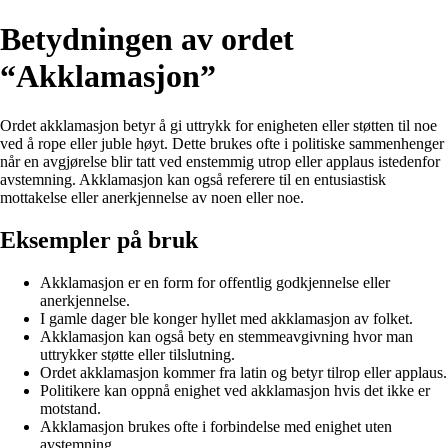
Betydningen av ordet
“Akklamasjon”
Ordet akklamasjon betyr å gi uttrykk for enigheten eller støtten til noe
ved å rope eller juble høyt. Dette brukes ofte i politiske sammenhenger
når en avgjørelse blir tatt ved enstemmig utrop eller applaus istedenfor
avstemning. Akklamasjon kan også referere til en entusiastisk
mottakelse eller anerkjennelse av noen eller noe.
Eksempler på bruk
Akklamasjon er en form for offentlig godkjennelse eller
anerkjennelse.
I gamle dager ble konger hyllet med akklamasjon av folket.
Akklamasjon kan også bety en stemmeavgivning hvor man
uttrykker støtte eller tilslutning.
Ordet akklamasjon kommer fra latin og betyr tilrop eller applaus.
Politikere kan oppnå enighet ved akklamasjon hvis det ikke er
motstand.
Akklamasjon brukes ofte i forbindelse med enighet uten
avstemning.