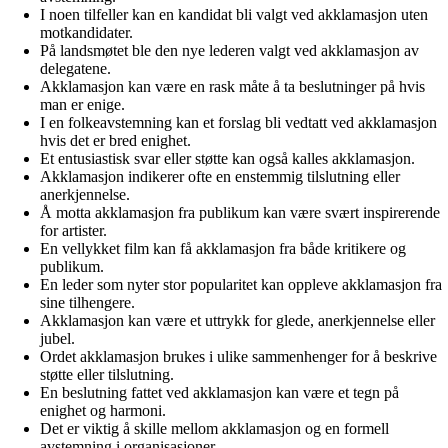
I noen tilfeller kan en kandidat bli valgt ved akklamasjon uten
motkandidater.
På landsmøtet ble den nye lederen valgt ved akklamasjon av
delegatene.
Akklamasjon kan være en rask måte å ta beslutninger på hvis
man er enige.
I en folkeavstemning kan et forslag bli vedtatt ved akklamasjon
hvis det er bred enighet.
Et entusiastisk svar eller støtte kan også kalles akklamasjon.
Akklamasjon indikerer ofte en enstemmig tilslutning eller
anerkjennelse.
Å motta akklamasjon fra publikum kan være svært inspirerende
for artister.
En vellykket film kan få akklamasjon fra både kritikere og
publikum.
En leder som nyter stor popularitet kan oppleve akklamasjon fra
sine tilhengere.
Akklamasjon kan være et uttrykk for glede, anerkjennelse eller
jubel.
Ordet akklamasjon brukes i ulike sammenhenger for å beskrive
støtte eller tilslutning.
En beslutning fattet ved akklamasjon kan være et tegn på
enighet og harmoni.
Det er viktig å skille mellom akklamasjon og en formell
avstemning i organisasjoner.