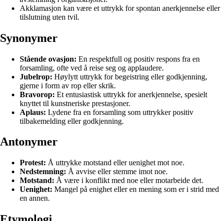
Akklamasjon kan være et uttrykk for spontan anerkjennelse eller
tilslutning uten tvil.
Synonymer
Stående ovasjon:
En respektfull og positiv respons fra en
forsamling, ofte ved å reise seg og applaudere.
Jubelrop:
Høylytt uttrykk for begeistring eller godkjenning,
gjerne i form av rop eller skrik.
Bravorop:
Et entusiastisk uttrykk for anerkjennelse, spesielt
knyttet til kunstneriske prestasjoner.
Aplaus:
Lydene fra en forsamling som uttrykker positiv
tilbakemelding eller godkjenning.
Antonymer
Protest:
Å uttrykke motstand eller uenighet mot noe.
Nedstemning:
Å avvise eller stemme imot noe.
Motstand:
Å være i konflikt med noe eller motarbeide det.
Uenighet:
Mangel på enighet eller en mening som er i strid med
en annen.
Etymologi